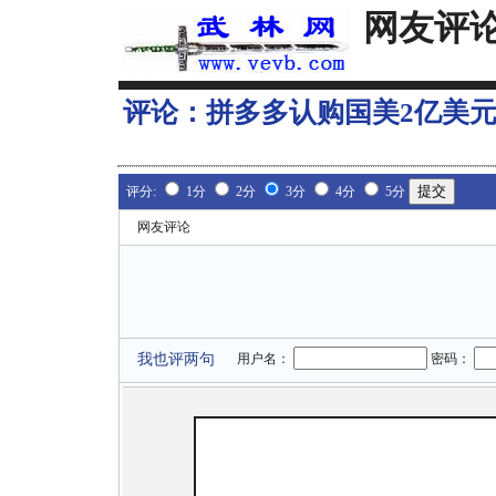
网友评
评论：
拼多多认购国美2亿美元
评分:
1分
2分
3分
4分
5分
网友评论
我也评两句
用户名：
密码：