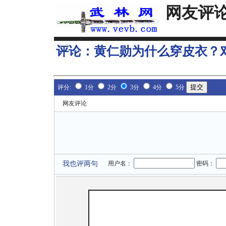
网友评
评论：
黄仁勋为什么穿皮衣？
评分:
1分
2分
3分
4分
5分
网友评论
我也评两句
用户名：
密码：