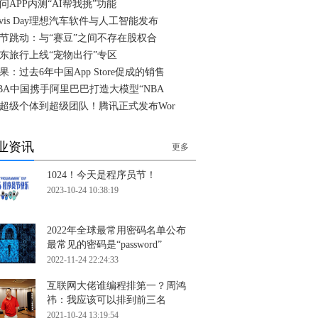
问APP内测“AI帮我挑”功能
ivis Day理想汽车软件与人工智能发布
节跳动：与“赛豆”之间不存在股权合
东旅行上线“宠物出行”专区
果：过去6年中国App Store促成的销售
BA中国携手阿里巴巴打造大模型“NBA
超级个体到超级团队！腾讯正式发布Wor
业资讯
更多
1024！今天是程序员节！
2023-10-24 10:38:19
2022年全球最常用密码名单公布
最常见的密码是“password”
2022-11-24 22:24:33
互联网大佬谁编程排第一？周鸿
祎：我应该可以排到前三名
2021-10-24 13:19:54