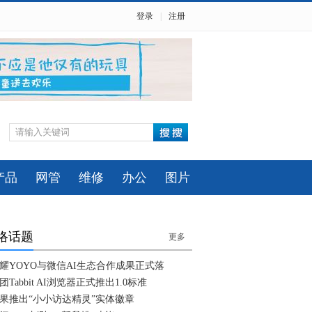
登录
|
注册
产品
网管
维修
办公
图片
络话题
更多
耀YOYO与微信AI生态合作成果正式落
团Tabbit AI浏览器正式推出1.0标准
果推出“小小访达精灵”实体徽章