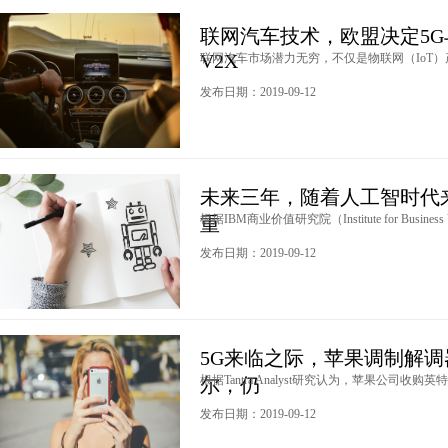
联网汽车技术，欧盟决定5G与
V2X
联网汽车市场潜力无穷，不仅是物联网（IoT）产品
发布日期：2019-09-12
未来三年，随着人工智时代
根据IBM商业价值研究院（Institute for Business V
重
发布日期：2019-09-12
5G来临之际，苹果调制解
根据Tantra Analyst研究认为，苹果公司收购英特尔
尔，仍
发布日期：2019-09-12