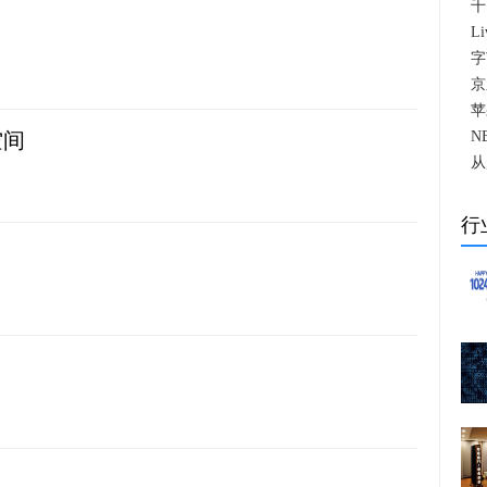
千
L
字
京
苹
空间
N
从
行