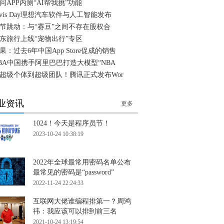
问APP内测“AI帮我挑”功能
ivis Day理想汽车软件与人工智能发布
节跳动：与“赛豆”之间不存在股权合
东旅行上线“宠物出行”专区
果：过去6年中国App Store促成的销售
BA中国携手阿里巴巴打造大模型“NBA
超级个体到超级团队！腾讯正式发布Wor
业资讯
更多
1024！今天是程序员节！
2023-10-24 10:38:19
2022年全球最常用密码名单公布
最常见的密码是“password”
2022-11-24 22:24:33
互联网大佬谁编程排第一？周鸿
祎：我应该可以排到前三名
2021-10-24 13:19:54