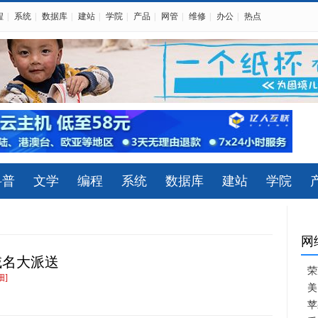
程
|
系统
|
数据库
|
建站
|
学院
|
产品
|
网管
|
维修
|
办公
|
热点
科普
文学
编程
系统
数据库
建站
学院
网
0域名大派送
荣
细]
美
苹