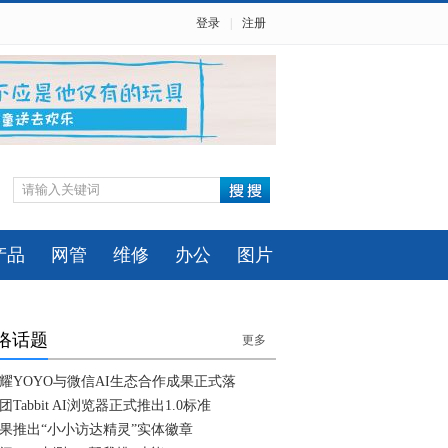
登录
|
注册
产品
网管
维修
办公
图片
络话题
更多
耀YOYO与微信AI生态合作成果正式落
团Tabbit AI浏览器正式推出1.0标准
果推出“小小访达精灵”实体徽章