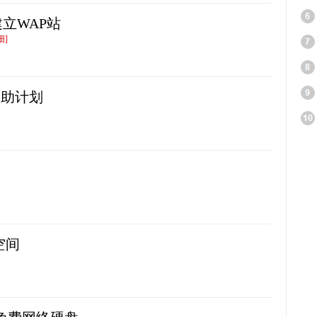
立WAP站
细]
资助计划
P空间