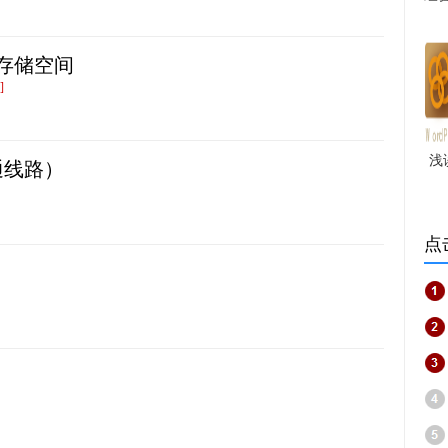
线上存储空间
]
浅
通线路）
点