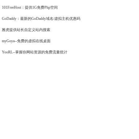
101FreeHost：提供1G免费Php空间
GoDaddy：最新的GoDaddy域名/虚拟主机优惠码
雅虎提供站长自定义站内搜索
myGoya--免费的虚拟在线桌面
YooRL--掌握你网站资源的免费流量统计