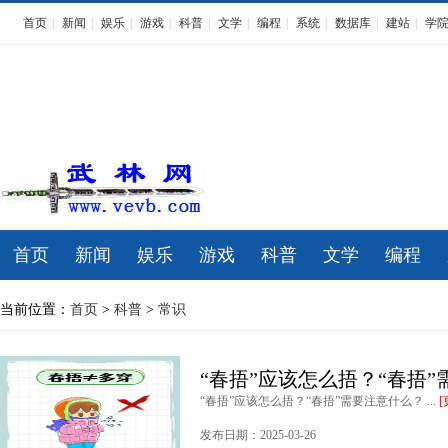
首页
|
新闻
|
娱乐
|
游戏
|
科普
|
文学
|
编程
|
系统
|
数据库
|
建站
|
学
首页
新闻
娱乐
游戏
科普
文学
编程
当前位置：
首页
>
科普
>
常识
“春捂”应该怎么捂？“春捂
“春捂”应该怎么捂？“春捂”需要注意什么？ ...
发布日期：2025-03-26