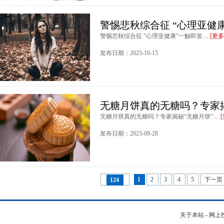
警惕悲秋综合征 “心理亚健
警惕悲秋综合征 “心理亚健康”一触即发 ...
[更多
发布日期：2023-10-15
无糖月饼真的无糖吗？专家揭
无糖月饼真的无糖吗？专家揭秘“无糖月饼” ...
发布日期：2023-09-28
1
2
3
4
5
下一页
124
关于本站
-
网上