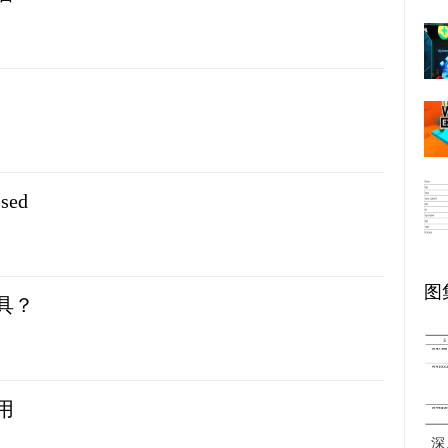
sed
图
工具？
用
深