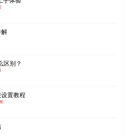
.1上手体验
]
详解
什么区别？
]
限设置教程
细]
结