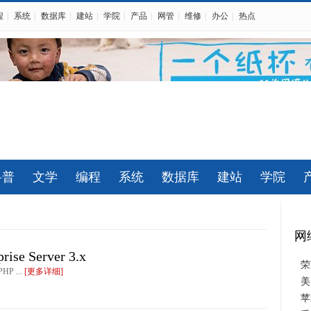
程
|
系统
|
数据库
|
建站
|
学院
|
产品
|
网管
|
维修
|
办公
|
热点
科普
文学
编程
系统
数据库
建站
学院
网
se Server 3.x
荣
HP ...
[更多详细]
美
苹