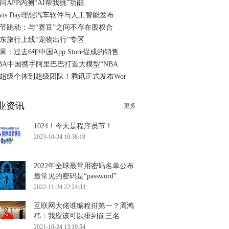
问APP内测“AI帮我挑”功能
ivis Day理想汽车软件与人工智能发布
节跳动：与“赛豆”之间不存在股权合
东旅行上线“宠物出行”专区
果：过去6年中国App Store促成的销售
BA中国携手阿里巴巴打造大模型“NBA
超级个体到超级团队！腾讯正式发布Wor
业资讯
更多
1024！今天是程序员节！
2023-10-24 10:38:19
2022年全球最常用密码名单公布
最常见的密码是“password”
2022-11-24 22:24:33
互联网大佬谁编程排第一？周鸿
祎：我应该可以排到前三名
2021-10-24 13:19:54