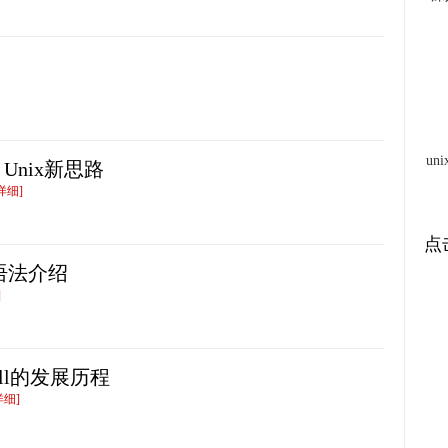
u
Unix新思路
详细]
点
式语法介绍
]
 shell的发展历程
详细]