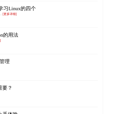
,学习Linux的四个
..
[更多详细]
on的用法
]
和管理
重要？