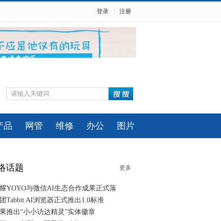
登录
|
注册
产品
网管
维修
办公
图片
络话题
更多
耀YOYO与微信AI生态合作成果正式落
团Tabbit AI浏览器正式推出1.0标准
果推出“小小访达精灵”实体徽章