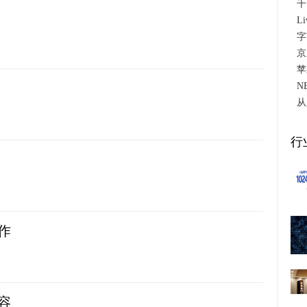
千
L
字
京
苹
N
从
行
操作
内容