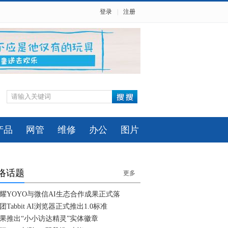
登录
|
注册
产品
网管
维修
办公
图片
络话题
更多
耀YOYO与微信AI生态合作成果正式落
团Tabbit AI浏览器正式推出1.0标准
果推出“小小访达精灵”实体徽章