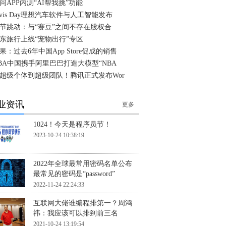
问APP内测“AI帮我挑”功能
ivis Day理想汽车软件与人工智能发布
节跳动：与“赛豆”之间不存在股权合
东旅行上线“宠物出行”专区
果：过去6年中国App Store促成的销售
BA中国携手阿里巴巴打造大模型“NBA
超级个体到超级团队！腾讯正式发布Wor
业资讯
更多
1024！今天是程序员节！
2023-10-24 10:38:19
2022年全球最常用密码名单公布
最常见的密码是“password”
2022-11-24 22:24:33
互联网大佬谁编程排第一？周鸿
祎：我应该可以排到前三名
2021-10-24 13:19:54