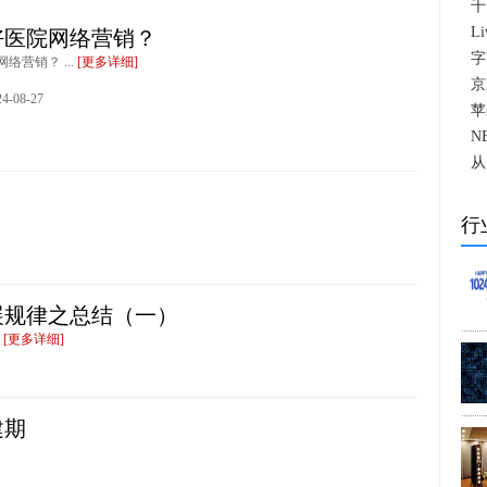
千
L
好医院网络营销？
字
络营销？ ...
[更多详细]
京
-08-27
苹
N
从
行
展规律之总结（一）
.
[更多详细]
建期