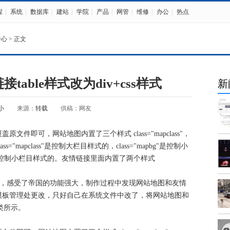
程
|
系统
|
数据库
|
建站
|
学院
|
产品
|
网管
|
维修
|
办公
|
热点
中心
> 正文
able样式改为div+css样式
新
小
来源：
转载
供稿：网友
件即可，网站地图内置了三个样式 class="mapclass"，
，样式class="mapclass"是控制大栏目样式的，class="mapbg"是控制小
name"是控制小栏目样式的。友情链接里面内置了两个样式
站，感受了帝国的功能强大，制作过程中发现网站地图和友情
模板管理处更改，只好自己在系统文件中改了，将网站地图和
分类所示。