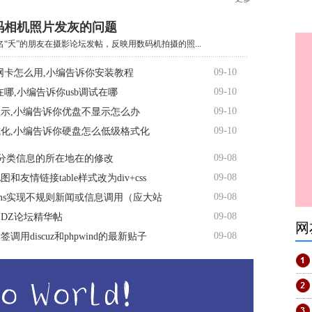
码相机照片发灰的问题
“夭”的朋友在摄影论坛发帖，反映用数码机拍摄的照...
09-10
线网卡怎么用,小编告诉你安装教程
09-10
试在哪,小编告诉你usb调试在哪
09-10
示,小编告诉你优盘不显示怎么办
09-10
化,小编告诉你硬盘怎么低级格式化
09-08
s分类信息的所在地在的修改
09-08
和友情链接table样式改为div+css
09-08
ms实现不规则新闻或信息调用（应大站
09-08
DZ论坛精华帖
网
09-08
调用discuz和phpwind的最新贴子