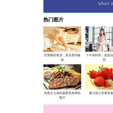
热门图片
芭蕾舞蹈表演，真实美到极
下午茶时间，悠然
致
憩
肉食主义者的最爱美食烤肉
夏日甜心草莓美
图片