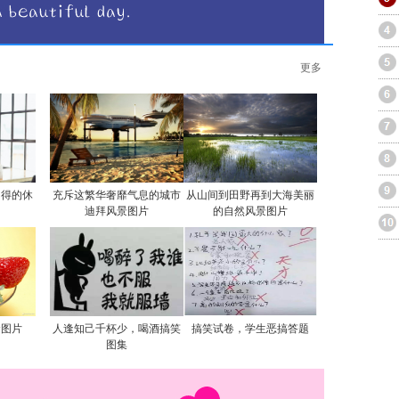
更多
自得的休
充斥这繁华奢靡气息的城市
从山间到田野再到大海美丽
迪拜风景图片
的自然风景图片
食图片
人逢知己千杯少，喝酒搞笑
搞笑试卷，学生恶搞答题
图集