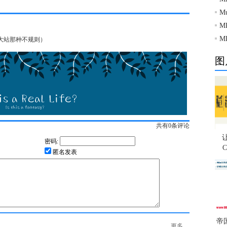
M
M
M
大站那种不规则）
图
共有
0
条评论
密码:
匿名发表
帝
更多