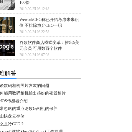
100倍
2019-09-25 08:12:18
WeworkCEO称已开始考虑未来职
位 不排除放弃CEO一职
2019-09-24 08:22:58
谷歌软件商店模式变革：推出5美
元会员 可用数百个软件
2019-09-24 08:07:08
难解答
谈数码相机照片发灰的问题
何能用数码相机拍出很好的夜景相片
MOS传感器介绍
常忽略的重点论数码相机的保养
山快盘云存储
么是冷CCD？
icrosoft微软Xbox360Kinect工作原理