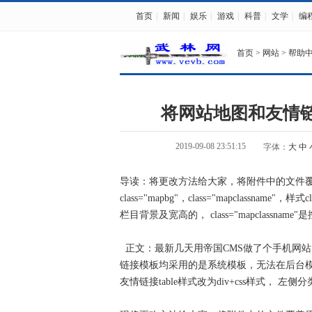
首页
|
新闻
|
娱乐
|
游戏
|
科普
|
文学
|
编
首页
>
网站
>
帮助
将网站地图和友情链接t
2019-09-08 23:51:15
字体：
大
中
导读：将更改方法给大家，将附件中的文件覆盖原文
class="mapbg"，class="mapclassname"
栏目背景及宽高的， class="mapclass
正文：最新几天用帝国CMS做了个手机网
链接模板均采用的是系统模板，无法在后台
友情链接table样式改为div+css样式， 左侧