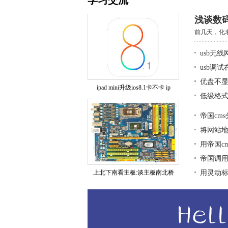
学习交流
浅谈数
前几天，化名
usb无
usb调
优盘不显
ipad mini升级ios8.1卡不卡 ip
低级格式
帝国cm
将网站地图
用帝国c
帝国调用
上北下南看主板:谈主板南北桥
用灵动标签