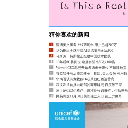
猜你喜欢的新闻
滴滴英文服务上线两周年 用户已超200万
华为推出全球至快AI训练集群Atlas900
马斯克：特斯拉正组建中国技术团队
10年后6G将问世 速度有望比5G快100倍
WeworkCEO称已开始考虑未来职位 不排除放弃
谷歌软件商店模式变革：推出5美元会员 可用数
华为否认有意收购Oi或其他巴西运营商
武汉发放首批自动驾驶商用牌照 百度等三家
迪士尼CEO伊格尔：曾准备收购推特，但后来
网易网盘11月30日关闭独立入口 第三方账号