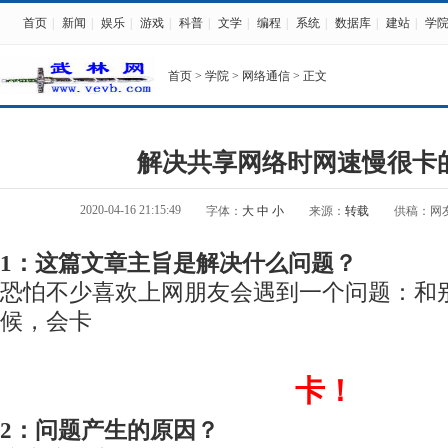
首页
|
新闻
|
娱乐
|
游戏
|
科普
|
文学
|
编程
|
系统
|
数据库
|
建站
|
学
首页
>
学院
>
网络通信
> 正文
解决共享网络时网速慢很卡
2020-04-16 21:15:49
字体：
大
中
小
来源：
转载
供稿：网
1：这篇文章主旨是解决什么问题？
恐怕不少喜欢上网朋友会遇到一个问题：和
候，会卡
卡！
2：问题产生的原因？