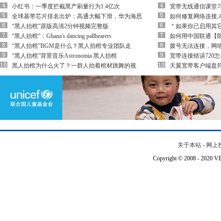
小红书：一季度拦截黑产刷量行为1.4亿次
宽带无线通信课堂
全球基带芯片排名出炉：高通大幅下滑，华为海思
如何修复网络连接,
“黑人抬棺”原版高清2分钟视频完整版
＂如果你已启用其
“黑人抬棺”：Ghana's dancing pallbearers
如何用中国联通【
“黑人抬棺”BGM是什么？黑人抬棺专业团队走
拨号无法连接，网
“黑人抬棺”背景音乐Astronomia 黑人抬棺
宽带连接错误720
黑人抬棺为什么火了？一群人抬着棺材跳舞的视
天翼宽带客户端盘
关于本站
-
网上
Copyright © 2008 - 202