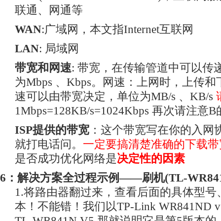
联通、网通等
WAN
:广域网，本文指Internet互联网
LAN
: 局域网
带宽和网速
: 带宽，在传输管道中可以传
为Mbps 、Kbps。网速：上网时，上传
速可以由带宽决定，单位为MB/s 、KB/s
1Mbps=128KB/s=1024Kbps 再次请注
ISP提供的带宽
：这个带宽写在你的入网
就打电话问。
一定要搞清楚准确的下载带
是否成功优化网络是
决定性的因素
6：解决方案全过程示例——刷机(TL-WR841
1.将路由器翻过来，查看后面的具体型号
本！不能错！我们以TP-Link WR841ND
TL-WR841N V5 那就说明它是第5版