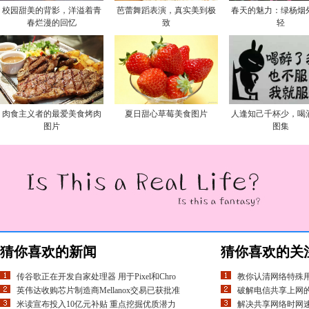
校园甜美的背影，洋溢着青
芭蕾舞蹈表演，真实美到极
春天的魅力：绿杨烟
春烂漫的回忆
致
轻
肉食主义者的最爱美食烤肉
夏日甜心草莓美食图片
人逢知己千杯少，喝
图片
图集
猜你喜欢的新闻
猜你喜欢的关
传谷歌正在开发自家处理器 用于Pixel和Chro
教你认清网络特殊用
英伟达收购芯片制造商Mellanox交易已获批准
破解电信共享上网
米读宣布投入10亿元补贴 重点挖掘优质潜力
解决共享网络时网