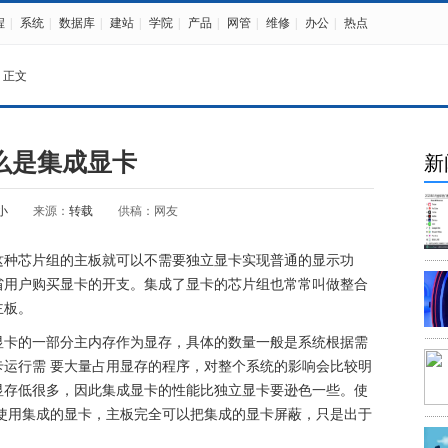
程
|
系统
|
数据库
|
建站
|
学院
|
产品
|
网管
|
维修
|
办公
|
热点
 正文
么是集成显卡
新
小
来源：
转载
供稿：网友
这种芯片组的主板就可以不需要独立显卡实现普通的显示功
省用户购买显卡的开支。集成了显卡的芯片组也常常叫做整合
主板。
显卡的一部分主内存作为显存，具体的数量一般是系统根据需
运行需 要大量占用显存的程序，对整个系统的影响会比较明
显存低很多，因此集成显卡的性能比独立显卡要逊色一些。使
使用集成的显卡，主板完全可以把集成的显卡屏蔽，只是出于