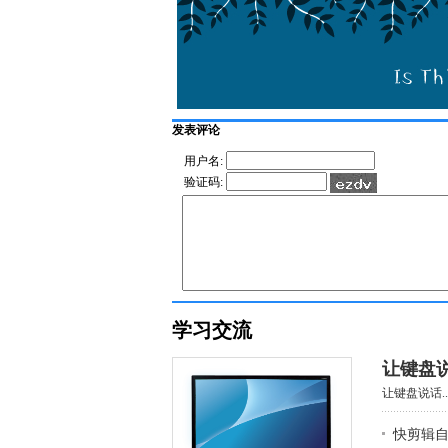
发表评论
用户名:
验证码:
学习交流
让键盘
让键盘说话..
快剪辑