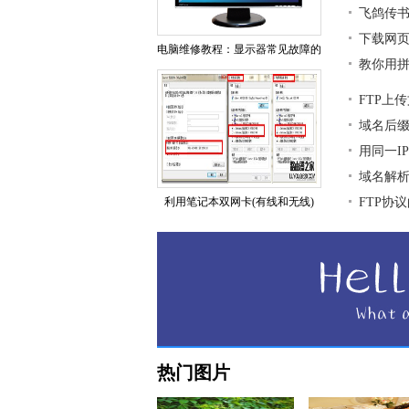
飞鸽传
下载网页
电脑维修教程：显示器常见故障的
教你用拼
FTP上
域名后
用同一I
域名解析
利用笔记本双网卡(有线和无线)
FTP协
热门图片