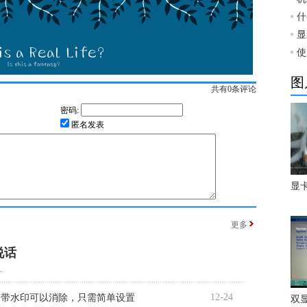
什
显
使
图
共有
0
条评论
密码:
匿名发表
显
更多
说话
.
12-24
自带水印可以消除，只需简单设置
双