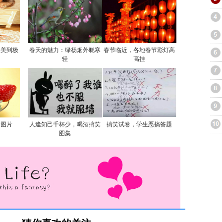
实美到极
春天的魅力：绿杨烟外晓寒
春节临近，各地春节彩灯高
轻
高挂
食图片
人逢知己千杯少，喝酒搞笑
搞笑试卷，学生恶搞答题
图集