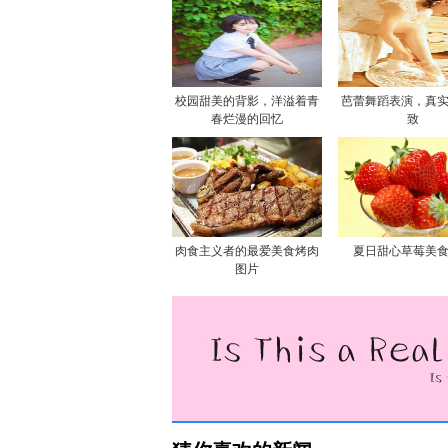
校园甜美的背影，洋溢着青
芭蕾舞蹈表演，真
春烂漫的回忆
致
肉食主义者的最爱美食烤肉
夏日甜心草莓美
图片