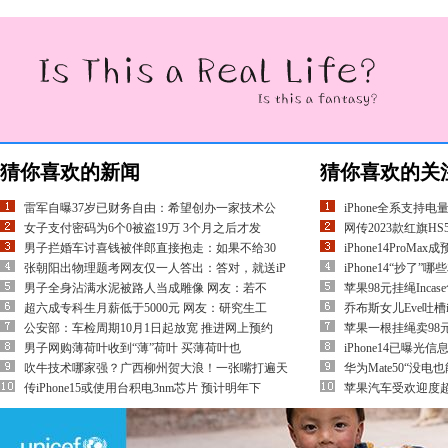
猜你喜欢的新闻
猜你喜欢的关
雷军自曝37岁已财务自由：希望创办一家技术公
iPhone全系支持电量百
女子支付密码为6个0被盗19万 3个月之后才发
网传2023款红旗HS
男子拦婚车讨喜钱被伴郎直接抱走：如果不给30
iPhone14ProM
张朝阳出物理题考网友仅一人答出：答对，就送iP
iPhone14“抄了
男子全身沾满水泥被路人当成雕像 网友：若不
苹果98元挂绳Inca
超六成专科生月薪低于5000元 网友：研究生工
乔布斯女儿Eve吐槽i
公安部：车检周期10月1日起放宽 推进网上预约
苹果一根挂绳卖98元 适用
男子网购薄荷叶收到“薄”荷叶 买薄荷叶也
iPhone14已曝
吹牛技术哪家强？广西柳州贺大浪！一张嘴打遍天
华为Mate50“没电
传iPhone15或使用台积电3nm芯片 预计明年下
苹果汽车受欢迎度