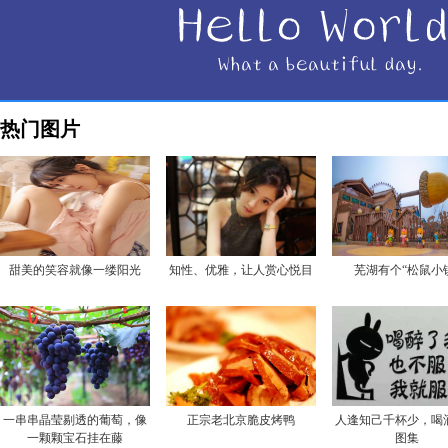
热门图片
甜美的笑容就像一缕阳光
知性、优雅，让人赏心悦目
芜湖有个“松鼠小
一串串晶莹剔透的葡萄，像
正宗老北京脆皮烤鸭
人逢知己千杯少，喝
一颗颗宝石挂在藤
图集