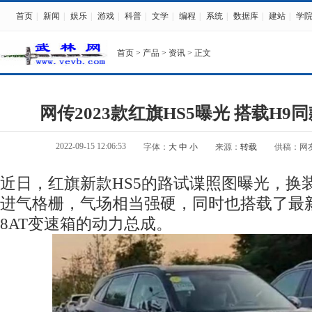
首页
|
新闻
|
娱乐
|
游戏
|
科普
|
文学
|
编程
|
系统
|
数据库
|
建站
|
学
首页
>
产品
>
资讯
> 正文
网传2023款红旗HS5曝光 搭载H9同
2022-09-15 12:06:53
字体：
大
中
小
来源：
转载
供稿：网
近日，红旗新款HS5的路试谍照图曝光，换
进气格栅，气场相当强硬，同时也搭载了最新
8AT变速箱的动力总成。