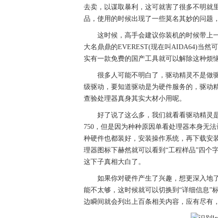
去卖，以谋取暴利，这可就害了很多不明就里
品，使用的时候出现了一些莫名其妙的问题
这时候，高手会建议你装机的时候带上
大名鼎鼎的EVEREST(现在叫AIDA64
实有一款免费的国产工具就可以解除这种烦
很多人可能不明白了，驱动精灵不是做
级驱动，要知道驱动是为硬件服务的，驱动
查验处理器真身其实大材小用呢。
好了说了这么多，我们就看看驱动精灵是否
750，但是因为种种原因单看处理器本身无
种硬件也都装好，安装操作系统，再下载安装
理器图标下赫然就可以看到“工程样品”四个字，
这下子真相大白了。
如果你对硬件产生了兴趣，想更深入地了解一
能不太够，这时候就可以切换到“详细信息”标签
边瞬间就会列出上百条相关内容，应有尽有