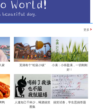
更多
人家
芜湖有个“松鼠小镇”
小满：小得盈满，一切刚刚
好！
烤鸭
人逢知己千杯少，喝酒搞笑
搞笑试卷，学生恶搞答题
图集