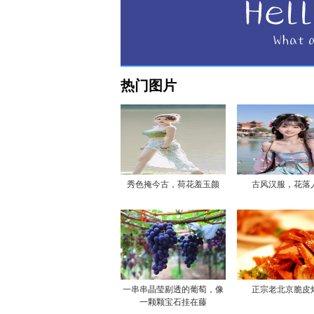
热门图片
秀色掩今古，荷花羞玉颜
古风汉服，花落
一串串晶莹剔透的葡萄，像
正宗老北京脆皮
一颗颗宝石挂在藤