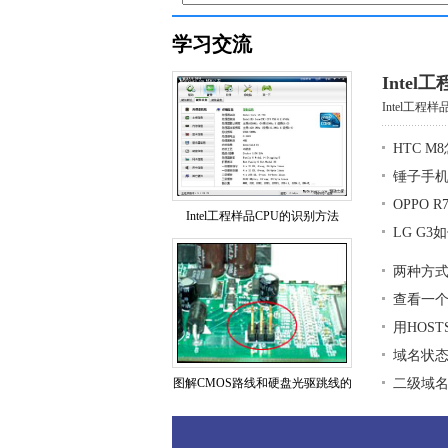
学习交流
Inte
Intel工程样
HTC 
锤子手
OPPO 
Intel工程样品CPU的识别方法
LG G
两种方式
查看一
用HOS
域名状
图解CMOS路线和硬盘光驱跳线的
二级域