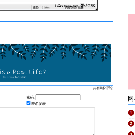
共有
0
条评论
密码:
网
匿名发表