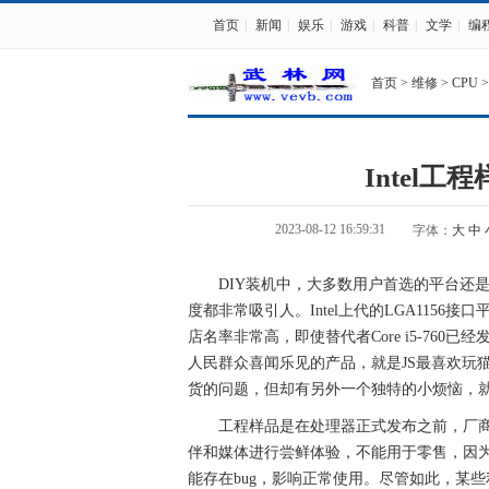
首页
|
新闻
|
娱乐
|
游戏
|
科普
|
文学
|
编
首页
>
维修
>
CPU
>
Intel
2023-08-12 16:59:31
字体：
大
中
DIY装机中，大多数用户首选的平台还是
度都非常吸引人。Intel上代的LGA1156接口
店名率非常高，即使替代者Core i5-76
人民群众喜闻乐见的产品，就是JS最喜欢玩
货的问题，但却有另外一个独特的小烦恼，
工程样品是在处理器正式发布之前，厂
伴和媒体进行尝鲜体验，不能用于零售，因
能存在bug，影响正常使用。尽管如此，某