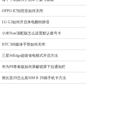
OPPO R7拍照音如何关闭
LG G3如何开启来电翻转静音
小米Note顶配版怎么设置默认拨号卡
HTC M8媒体手势如何关闭
三星S6Edge超级省电模式开启方法
华为P8青春版如何屏蔽锁屏下拉通知栏
努比亚Z9怎么装SIM卡 Z9插手机卡方法