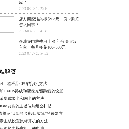
应了
2023-08-08 12:25:16
店方回应油条标价68元一份？到底
怎么回事？
2023-08-07 18:41:45
多地充电桩费用上涨 部分涨87%
车主：每月多花400~500元
2023-07-27 22:54:52
难解答
ntel工程样品CPU的识别方法
解CMOS路线和硬盘光驱跳线的设置
蔽集成显卡和网卡的方法
Raid功能的主板芯片组全扫描
盘提示“U盘的I/O接口故障”的修复方
泰主板设置鼠标开机的方法
何更换电脑主板上的电池