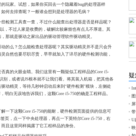
的玩家。试想，如果你买回去一个隐藏着bug的处理器样
，如何去排查呢？一般谁会想到是处理器的毛病？
一些检测工具查一查，不过什么能查出处理器是否是样品呢？
)当然可以，不过人家是收费的，破解比较麻烦也有点儿不厚道。其
恼，那就是驱动之家出品的驱动管理软件驱动精灵。
驱动的么？怎么能检查处理器呢？其实驱动精灵并不是只会升
精灵自然也要尽职尽责，早早就加入了详尽的硬件检测功能，
真的火眼金睛。我们这里有一颗疑似工程样品的Core i5-
疑
法识别，或者说JS根本就不让我们看。将其装入机箱，把其他各
驱动精灵，等待几秒钟启动后来到“硬件检测”模块，左侧处
I
明白无误地告诉我们，这颗Core i5-750的确是工程样品。
图
屏
下这颗Core i5-750的能耐，硬件检测页面提供的信息可
带
页，点一下中央处理器，再点一下英特尔Core i5-750，右
U
，而且这里同样揭露了它工程样品的身份。
映
如