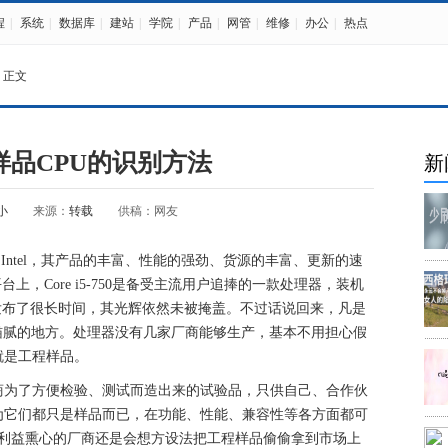
程
|
系统
|
数据库
|
建站
|
学院
|
产品
|
网管
|
维修
|
办公
|
热点
 正文
工程样品CPU的识别方法
新
小
来源：
转载
供稿：网友
Intel，其产品的丰富、性能的强劲、货源的丰富、更新的速
平台上，Core i5-750是备受主流用户追捧的一款处理器，装机
0已经发布了很长时间，其光辉依然未被掩盖。不过话说回来，凡是
猫腻的地方。处理器没有几家厂商能够生产，基本不用担心假
就是工程样品。
商为了方便检验、测试而造出来的试验品，只供自己、合作伙
为它们都只是样品而已，在功能、性能、兼容性等各方面都可
些利益熏心的厂商还是会想方设法把工程样品偷偷拿到市场上