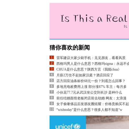
猜你喜欢的新闻
雷军建议大家少刷手机：见见朋友，看看风景
西格玛男人是什么意思？西格玛sigma：永远不
CHUA是什么意思？陕西方言《我能chua》
月薪2万住不起如家汉庭？酒店回应了
店方回应油条标价68元一份？到底怎么回事？
多地充电桩费用上涨 部分涨87% 车主：每月多
小伙花77.7元从武汉坐公交到长沙 是种什么
前任结婚面馆老板闭店前去劫婚 网友：太浪漫
女子偷奢侈品后发朋友圈炫耀：价格贵购买不起
“wishtoday”是什么意思？很多人都不知道“w