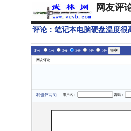
网友评
评论：
笔记本电脑硬盘温度很
评分:
1分
2分
3分
4分
5分
网友评论
我也评两句
用户名：
密码：