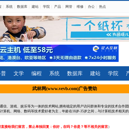
程
|
系统
|
数据库
|
建站
|
学院
|
产品
|
网管
|
维修
|
办公
|
热点
科普
文学
编程
系统
数据库
建站
学院
武林网(www.vevb.com)广告赞助
、通信、游戏、娱乐等为一体的技术网站,拥有稳定的用户访问群体和专业的技术合作团
算机、网络、数码等技术爱好者为主，年龄在18岁-35岁之间，与计算机技术相关
请直接给我们留言，禁止单独回复：你好，在吗？你是？等不相关的留言
）