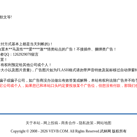
软文等!
支付方式基本上都是当天到帐的)！
、放置木**马及性***爱****激**情类站点的广告！不接插件、捆绑类广告！
者QQ：1262929079留言
位置！
将有权利预定给其他公司或个人！
件大小以及图片质量)，广告图片如为FLASH格式请勿带声音特效及鼠标移过自动弹
为骗子或骗子公司，如广告商没办法做出有效答复或解释，本站有权利去除广告并不给
它公司或个人，如果您已和本站口头约定要投放某个广告位，但您没有付款，那我们
关于本站
-
网上投稿
-
商务合作
-
隐私政策
-
网站地图
Copyright © 2008 - 2026 VEVB.COM. All Rights Reserved.武林网 版权所有