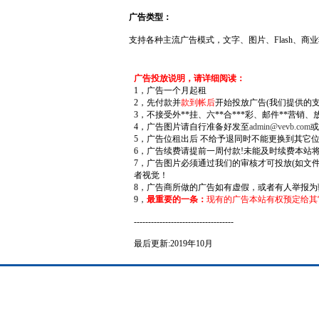
广告类型：
支持各种主流广告模式，文字、图片、Flash、商业
广告投放说明，请详细阅读：
1，广告一个月起租
2，先付款并
款到帐后
开始投放广告(我们提供的
3，不接受外**挂、六**合***彩、邮件**营销
4，广告图片请自行准备好发至
admin@vevb.com
或
5，广告位租出后 不给予退同时不能更换到其它
6，广告续费请提前一周付款!未能及时续费本站
7，广告图片必须通过我们的审核才可投放(如文
者视觉！
8，广告商所做的广告如有虚假，或者有人举报
9，
最重要的一条：
现有的广告本站有权预定给其
-----------------------------------
最后更新:2019年10月