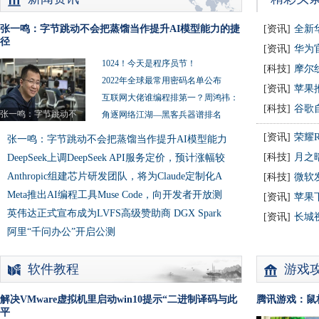
张一鸣：字节跳动不会把蒸馏当作提升AI模型能力的捷
[资讯]
全新华
径
正式
[资讯]
华为官
1024！今天是程序员节！
大师
[科技]
摩尔线
2022年全球最常用密码名单公布
[资讯]
苹果推
互联网大佬谁编程排第一？周鸿祎：
[科技]
谷歌自
张一鸣：字节跳动不
我
角逐网络江湖―黑客兵器谱排名
[资讯]
荣耀R
张一鸣：字节跳动不会把蒸馏当作提升AI模型能力
[科技]
月之暗
DeepSeek上调DeepSeek API服务定价，预计涨幅较
Anthropic组建芯片研发团队，将为Claude定制化A
万亿
[科技]
微软发
Meta推出AI编程工具Muse Code，向开发者开放测
1-Fla
[资讯]
苹果下
英伟达正式宣布成为LVFS高级赞助商 DGX Spark
力的
[资讯]
长城视
阿里“千问办公”开启公测
元
软件教程
游戏
解决VMware虚拟机里启动win10提示“二进制译码与此
腾讯游戏：鼠
平