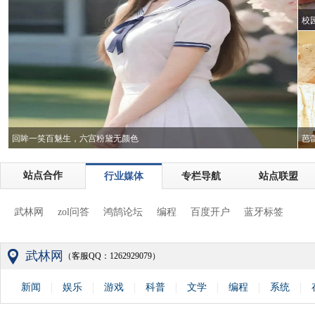
校
回
回眸一笑百魅生，六宫粉黛无颜色
芭
站点合作
行业媒体
专栏导航
站点联盟
武林网
zol问答
鸿鹄论坛
编程
百度开户
蓝牙标签
武林网
（客服QQ：1262929079）
新闻
娱乐
游戏
科普
文学
编程
系统
图片
人物
社会
职场
校园
评论
建站