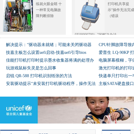
十一种常见电
示“操作无法
练就火眼金睛 十
打印机共享提
脑故障判断排
完成（错误
一种常见电脑故
示“操作无法完
除
0X00000
障判断排除
（错误
0X00000709）”的解决办法
解决提示：“驱动器未就绪；可能未关闭驱动器
CPU针脚故障导致
技嘉主板怎么设置uefi启动-技嘉uefi引导bios
爱普生 LQ-90K
佳能打印机打印时提示墨水收集器将满的处理办
电脑屏幕模糊，字
玩游戏鼠标失灵是怎么回事
激光打印机的打印
启锐 QR-588 打印机识别纸张的方法
快递单只打印出一
安装驱动提示“未安装打印机驱动程序，操作无法
主板SATA硬盘接