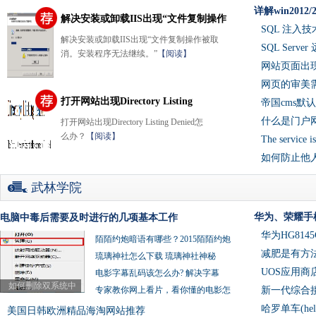
详解win2012/2
解决安装或卸载IIS出现“文件复制操作
SQL 注入
被取
解决安装或卸载IIS出现“文件复制操作被取
SQL Serv
消。安装程序无法继续。”
【阅读】
网站页面出现
网页的审美
打开网站出现Directory Listing
帝国cms
Denied怎么
什么是门户
打开网站出现Directory Listing Denied怎
么办？
【阅读】
The service
如何防止他
武林学院
华为、荣耀手机安
电脑中毒后需要及时进行的几项基本工作
华为HG814
陌陌约炮暗语有哪些？2015陌陌约炮
减肥是有方
琉璃神社怎么下载 琉璃神社神秘
UOS应用商
电影字幕乱码该怎么办? 解决字幕
如何删除双系统中
专家教你网上看片，看你懂的电影怎
新一代综合
哈罗单车(he
美国日韩欧洲精品海淘网站推荐