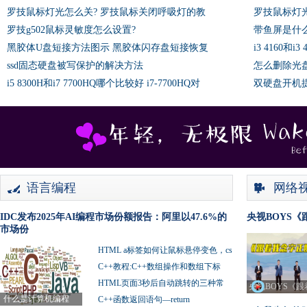
罗技鼠标灯光怎么关? 罗技鼠标关闭呼吸灯的教
罗技鼠标灯
罗技g502鼠标灵敏度怎么设置?
带鱼屏是什
黑胶体U盘短接方法图示 黑胶体闪存盘短接恢复
i3 4160
ssd固态硬盘被写保护的解决方法
怎么删除光
i5 8300H和i7 7700HQ哪个比较好 i7-7700HQ对
双硬盘开机提示Inv
语言编程
网络
IDC发布2025年AI编程市场份额报告：阿里以47.6%的
央视BOYS
市场份
HTML a标签如何让鼠标悬停变色，cs
C++教程:C++数组操作和数组下标
HTML页面3秒后自动跳转的三种常
央视BOYS《跟
什么是计算机编程
C++函数返回语句—return