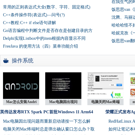
在我生气的
常用的正则表达式大全(数字、字符、固定格式)
饭思思van
C++条件操作符(表达式)—问号(?)
沈腾、马丽
C++教程:C++ if else语句讲解
哈哈哈怪不
Go语言编程中判断文件是否存在是创建目录的方
哈妮克孜《
Delphi实现Listbox中的item根据内容显示不同
饭思思van
FreeJava 的使用方法（四）菜单功能介绍
操作系统
Mac怎么安装Andri
Mac电脑因出现问
电脑关闭Mac终端
英伟达发布RTX Spark PC首批Windows 11 Arm64
荣耀正式发布Ag
Mac电脑因出现问题而重新启动请按一下怎么解
RedHatLinux
电脑关闭Mac终端时总是弹出确认窗口怎么办？取
如何让笔记本