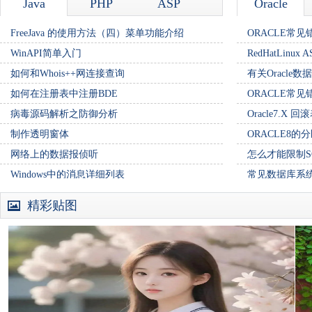
Java
PHP
ASP
Oracle
FreeJava 的使用方法（四）菜单功能介绍
ORACLE常
WinAPI简单入门
RedHatLinux 
如何和Whois++网连接查询
有关Oracle
如何在注册表中注册BDE
ORACLE常
病毒源码解析之防御分析
Oracle7.
制作透明窗体
ORACLE8的
网络上的数据报侦听
怎么才能限制SQ
Windows中的消息详细列表
常见数据库系统比
精彩贴图