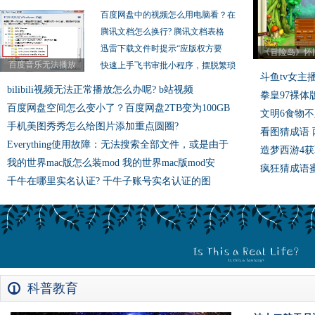
百度网盘中的视频怎么用电脑看？在
腾讯文档怎么换行? 腾讯文档表格
迅雷下载文件时提示“应版权方要
《冒险岛》怀
百度音乐无法播放
快速上手飞书审批小程序，摆脱繁琐
斗鱼tv女主
bilibili视频无法正常播放怎么办呢? b站视频
拳皇97裸体
百度网盘空间怎么变小了？百度网盘2TB变为100GB
文明6食物不
手机美图秀秀怎么给图片添加重点圆圈?
看图猜成语
Everything使用故障：无法搜索全部文件，或是由于
造梦西游4
我的世界mac版怎么装mod 我的世界mac版mod安
疯狂猜成语蜜蜂
千牛在哪里实名认证? 千牛子账号实名认证的图
科普教育