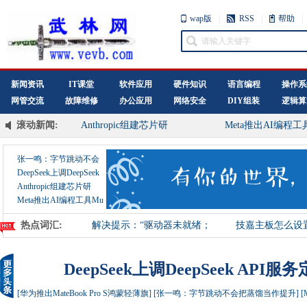
wap版
|
RSS
|
帮助
|
新闻资讯
IT课堂
软件应用
硬件知识
语言编程
操作系
网管交流
故障维修
办公应用
网络安全
DIY组装
逻辑算
华为推出MateBook Pro
华为推出nova 16 S
滚动新闻:
Anthropic组建芯片研
Meta推出AI编程工
张一鸣：字节跳动不会
把
DeepSeek上调DeepSeek
Anthropic组建芯片研
Meta推出AI编程工具Mu
热点词汇:
解决提示：“驱动器未就绪；
技嘉主板怎么设置u
可能未关
技嘉u
DeepSeek上调DeepSeek A
[华为推出MateBook Pro S鸿蒙轻薄旗]
[张一鸣：字节跳动不会把蒸馏当作提升]
[