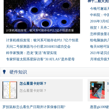
神十二航天员
今晚可邂逅
中科院：中国
2016年3
祝贺！天舟
计算机模拟发现：银河系可能存在约1.7亿个恒星质量
怎样摆放显
计算机模拟发现：银河系可能存在约1.7亿个恒星
给电脑族的
天问二号探测器与小行星2016HO3成功交会
每天60秒可
科学家预测：恐龙“复活”有望实现
2021年诺
专家怀疑太阳系星际访客“3I/ATLAS”是外星母
月球或升级
硬件知识
怎么看显卡好坏？
怎么看显卡好坏？
罗技鼠标怎么看生产日期并计算保修日期?
惠普gk10