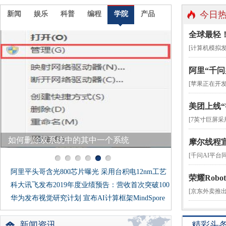
今日
新闻
娱乐
科普
编程
学院
产品
全球最轻！华
[计算机模拟
阿里“千问
[苹果正在开
美团上线
[7英寸巨屏采
如何删除双系统中的其中一个系统
摩尔线程宣
[千问AI平台同
阿里平头哥含光800芯片曝光 采用台积电12nm工艺
荣耀Robo
制造
科大讯飞发布2019年度业绩预告：营收首次突破100
[京东外卖推出
亿
华为发布视觉研究计划 宣布AI计算框架MindSpore
开源
新闻资讯
精彩头