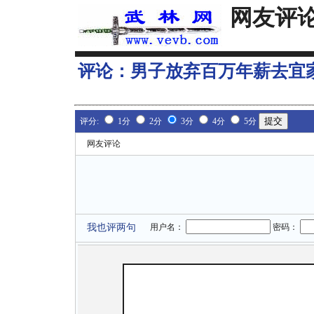
网友评
评论：
男子放弃百万年薪去宜
评分:
1分
2分
3分
4分
5分
网友评论
我也评两句
用户名：
密码：