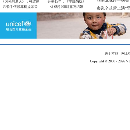
湖南卫视跨年晚会
《闪光的夏天》：韩红痛
开播15年，《非诚勿扰》
斥歌手依赖耳机提示音
促成超200对嘉宾结婚
秦岚辛芷蕾上演“
关于本站
-
网上
Copyright © 2008 - 202