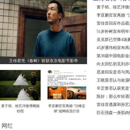
黄子韬、徐艺洋微
李亚鹏官宣离婚 “
雷佳音回应作品霸
51岁朴树宣布明
吴克群已空降4场素
45岁潘玮柏宣布
第38届中国电影
王传君凭《春树》斩获东京电影节影帝
向太回忆初见刘亦
昆凌回应是否与周
王晓晨否认与俞灏
辛芷蕾否认获奖是
陈好：那么年轻遇
雷佳音透露和孙艺
黄子韬、徐艺洋微博晒婚
李亚鹏官宣离婚 “汪峰定
纱照
律”成网络流行语
巨石强森一身肌肉
网红