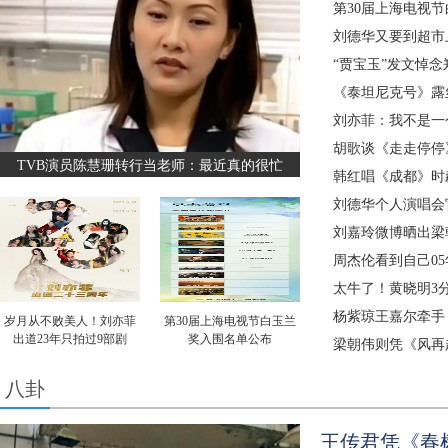
第30届上海电视
刘德华又要到超市
“贾宝玉”发文悼
《泰坦尼克号》露
刘亦菲：我不是一
胡歌谈《走走停停
TVB演员陈慧珊转行当老师：最近真的很忙
韩红唱《成都》时
刘德华个人演唱会官
刘嘉玲微博晒出梁
周杰伦看到自己0
太牛了！黄晓明3分
杨紫琼王嘉尔牵手 共同
岁月从不败美人！刘亦菲
第30届上海电视节白玉兰
出道23年只拍过9部剧
奖入围名单公布
梁朝伟则凭《风再
八卦
王传君凭《春