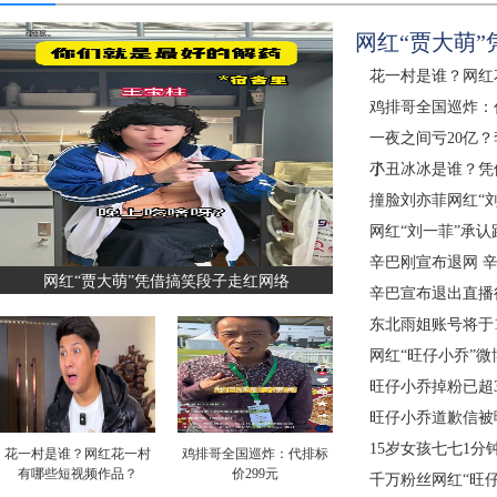
网红“贾大萌
花一村是谁？网红
鸡排哥全国巡炸：代
一夜之间亏20亿
了
小丑冰冰是谁？凭
撞脸刘亦菲网红“
网红“刘一菲”承
辛巴刚宣布退网 
网红“贾大萌”凭借搞笑段子走红网络
辛巴宣布退出直播
东北雨姐账号将于
网红“旺仔小乔”微
旺仔小乔掉粉已超30
旺仔小乔道歉信被曝
15岁女孩七七1分
花一村是谁？网红花一村
鸡排哥全国巡炸：代排标
有哪些短视频作品？
价299元
千万粉丝网红“旺