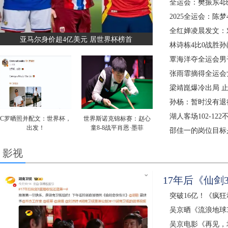
全运会：樊振东4
2025全运会：陈
全红婵凌晨发文：
亚马尔身价超4亿美元 居世界杯榜首
林诗栋4比0战胜孙
覃海洋夺全运会男子
张雨霏摘得全运会
梁靖崑爆冷出局 止
孙杨：暂时没有退
湖人客场102-12
C罗晒照并配文：世界杯，
世界斯诺克锦标赛：赵心
出发！
童8-8战平肖恩·墨菲
邵佳一的岗位目标是
影视
17年后《仙剑
突破16亿！《疯
吴京晒《流浪地球
吴京电影《再见，坏