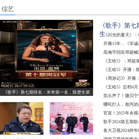
综艺
《歌手》第七
生
《闪光的夏天》：
开播15年，《非诚
高瀚宇回应邓超喊
《五哈5》：邓超
《五哈5》开播：
《周游记3》开播
《五哈5》定档4月1
《歌手》第七期排名：米奇第一名，陈楚生第
笑出声了！撒贝宁穿
哪吒打人，敖丙劝
官宣！2025年央
歌手2024第五期
各大卫视2024跨