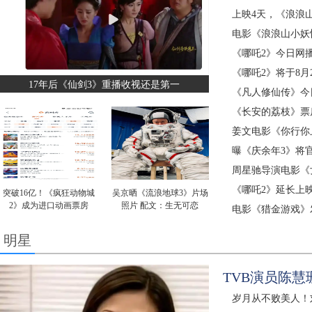
上映4天，《浪浪
电影《浪浪山小妖
《哪吒2》今日网播
《哪吒2》将于8月
17年后《仙剑3》重播收视还是第一
《凡人修仙传》今
《长安的荔枝》票
姜文电影《你行你
曝《庆余年3》将
周星驰导演电影《
《哪吒2》延长上映
突破16亿！《疯狂动物城
吴京晒《流浪地球3》片场
2》成为进口动画票房
照片 配文：生无可恋
电影《猎金游戏》
明星
TVB演员陈
岁月从不败美人！