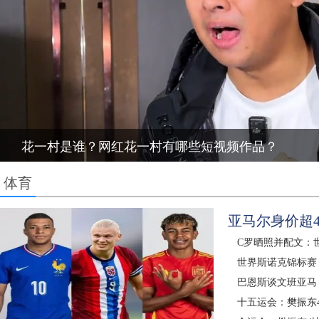
花一村是谁？网红花一村有哪些短视频作品？
体育
亚马尔身价超
C罗晒照并配文：
世界斯诺克锦标赛：
巴恩斯谈文班亚马
十五运会：樊振东4