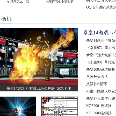
qq飞车进阶改装怎
qq炫舞怎么下载
qq炫舞怎么下载安装
QQ飞车进阶系统
街机
拳皇14游戏卡
拳皇14画面卡顿怎
《拳皇97》简易
拳皇97选大蛇的方
《拳皇99》草雉京
拳皇2003系统解析
八神升天方法
八酒杯N循环
拳皇14游戏卡住/跳出怎么解决_游戏卡住
拳皇97隐藏人物选
拳皇97无限连心得
KOF2001连续技
KOF2000连续技