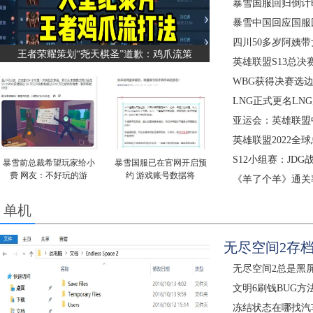
暴雪国服回归倒计
暴雪中国回应国服
四川50多岁阿姨
王者荣耀策划“尧天棋圣”道歉：鸡爪流策
英雄联盟S13总决
WBG获得决赛选边
LNG正式更名LN
亚运会：英雄联盟
英雄联盟2022全
S12小组赛：JDG
暴雪前总裁希望玩家给小
暴雪国服已在官网开启预
费 网友：不好玩的游
约 游戏账号数据将
《羊了个羊》通关率
单机
无尽空间2存档
无尽空间2总是黑
文明6刷钱BUG方
冻结状态在哪找汽