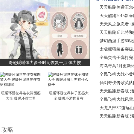
天天酷跑美猴王怎
天天酷跑2015新
天天风之旅忍者+魔
天天酷跑丘比特和
梦幻西游手游60
太极熊猫装备突破
全民突击子弹打完
奇迹暖暖体力多长时间恢复一点 体力恢
海岛奇兵2月更新
全民飞机大战小黄
仙剑奇侠传紫英队
天天酷跑新春版 
暖暖环游世界连衣裙图鉴
暖暖环游世界袜子图鉴大
大全 暖暖环游世界
全 暖暖环游世界有
全民飞机大战风雷
天龙八部3D萧远
天天酷跑新春版 
攻略