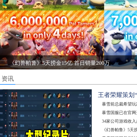
《幻兽帕鲁》5天捞金15亿 首日销量200万
资讯
王者荣耀策划
暴雪前总裁希望玩
暴雪国服已在官网
34家公司游戏收入
《幻兽帕鲁》5天捞