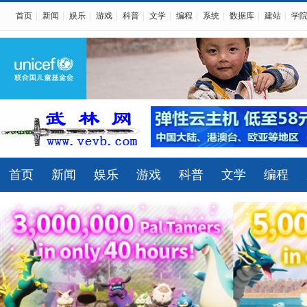
首页
|
新闻
|
娱乐
|
游戏
|
科普
|
文学
|
编程
|
系统
|
数据库
|
建站
|
学
首页
新闻
娱乐
游戏
科普
文学
编程