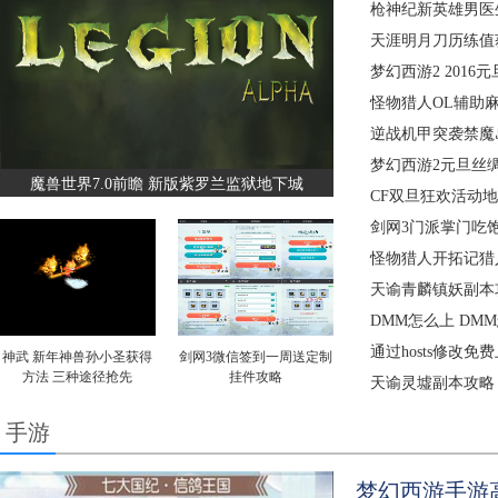
枪神纪新英雄男医
天涯明月刀历练值
梦幻西游2 201
怪物猎人OL辅助
逆战机甲突袭禁魔
梦幻西游2元旦丝
魔兽世界7.0前瞻 新版紫罗兰监狱地下城
CF双旦狂欢活动
剑网3门派掌门吃饱
怪物猎人开拓记猎
天谕青麟镇妖副本攻
DMM怎么上 DM
通过hosts修改
神武 新年神兽孙小圣获得
剑网3微信签到一周送定制
方法 三种途径抢先
挂件攻略
天谕灵墟副本攻略
手游
梦幻西游手游