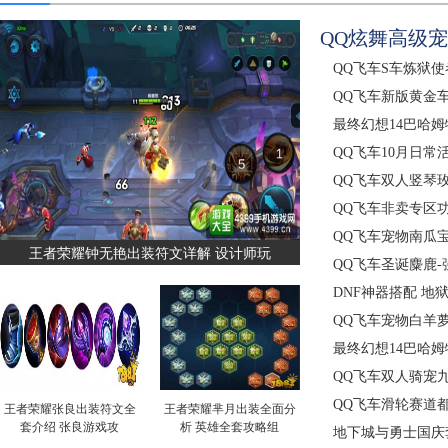
QQ炫舞高级宠
QQ飞车S车炼狱使
QQ飞车新版黄金
最终幻想14巴哈
QQ飞车10月日常
QQ飞车双人竖琴
QQ飞车非卖专区
QQ飞车宠物南瓜
王者荣耀钟无艳出装符文详解 设计师玩
QQ飞车圣诞麋鹿-
DNF神器搭配 地
QQ飞车宠物白羊
最终幻想14巴哈
QQ飞车双人骑宠
QQ飞车滑轮赛道
王者荣耀张良出装符文全
王者荣耀芈月出装全面分
套介绍 张良游戏攻
析 英雄全套攻略组
地下城与勇士国庆