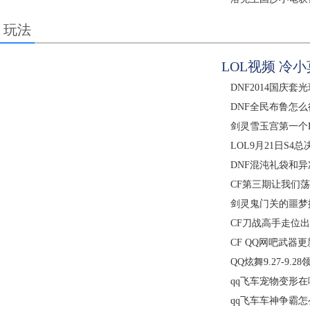
玩法
LOL视频 冷
DNF2014国庆
DNF全民布鲁怎么
剑灵雪玉宫第一个B
LOL9月21日S4
DNF混沌礼袋和
CF第三期让我们
剑灵鬼门关的噩梦
CF刀战高手走位
CF QQ网吧武器更
QQ炫舞9.27-9.
qq飞车宠物变形
qq飞车车神争霸