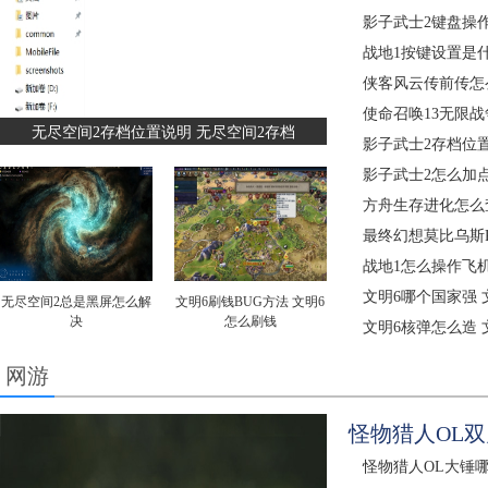
影子武士2键盘操
战地1按键设置是什
侠客风云传前传怎
使命召唤13无限战
无尽空间2存档位置说明 无尽空间2存档
影子武士2存档位
影子武士2怎么加
方舟生存进化怎么
最终幻想莫比乌斯
战地1怎么操作飞机
文明6哪个国家强
无尽空间2总是黑屏怎么解
文明6刷钱BUG方法 文明6
决
怎么刷钱
文明6核弹怎么造 
网游
怪物猎人OL双
怪物猎人OL大锤