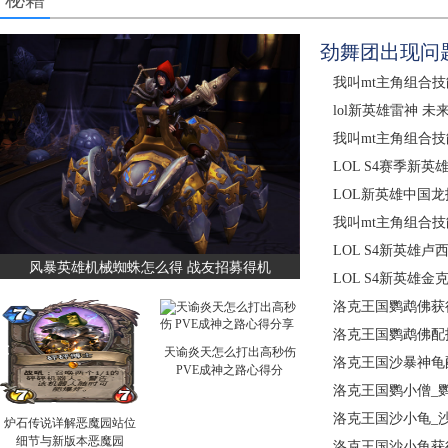
劲舞团出现问
我叫mt主角组合
lol新英雄雷神 
我叫mt主角组合
LOL S4赛季新
LOL新英雄中国
我叫mt主角组合
LOL S4新英雄
风暴英雄机械蜘蛛怎么得 战友招募得机
LOL S4新英雄
洛克王国鹦鹉佛获
洛克王国鹦鹉佛配
天谕炎天怎么打出高秒伤
洛克王国沙暴神龟
PVE成神之路心得分
洛克王国鹦小僧_
洛克王国沙小龟_
炉石传说详解恶魔园站位
细节与新版本恶魔园
洛克王国沙小龟获