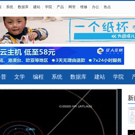
程
|
系统
|
数据库
|
建站
|
学院
|
产品
|
网管
|
维修
|
办公
|
热点
科普
文学
编程
系统
数据库
建站
学院
新