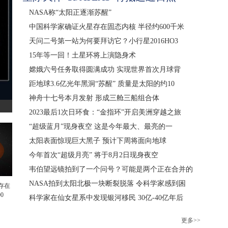
NASA称“太阳正逐渐苏醒”
中国科学家确证火星存在固态内核 半径约600千米
天问二号第一站为何要拜访它？小行星2016HO3
15年等一回！土星环将上演隐身术
嫦娥六号任务取得圆满成功 实现世界首次月球背
距地球3.6亿光年黑洞“苏醒” 质量是太阳的约10
神舟十七号本月发射 形成三舱三船组合体
2023最后1次日环食：“金指环”开启美洲穿越之旅
“超级蓝月”现身夜空 这是今年最大、最亮的一
太阳表面惊现巨大黑子 预计下周将面向地球
今年首次“超级月亮” 将于8月2日现身夜空
韦伯望远镜拍到了一个问号？可能是两个正在合并的
NASA拍到太阳北极一块断裂脱落 令科学家感到困
存在
0
科学家在仙女星系中发现银河移民 30亿-40亿年后
更多>>