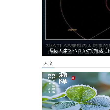
星际天体“3I/ATLAS”将抵达近
人文