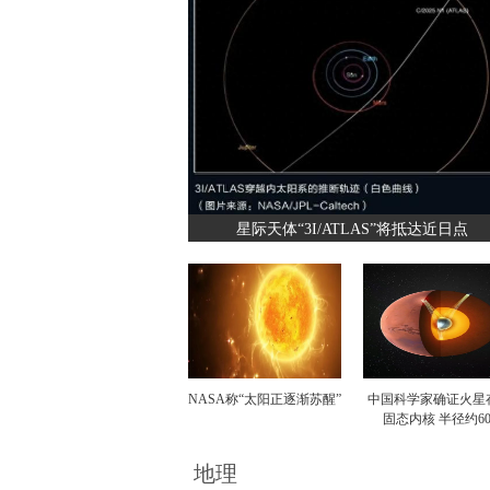
星际天体“3I/ATLAS”将抵达近日点
NASA称“太阳正逐渐苏醒”
中国科学家确证火星
固态内核 半径约60
地理