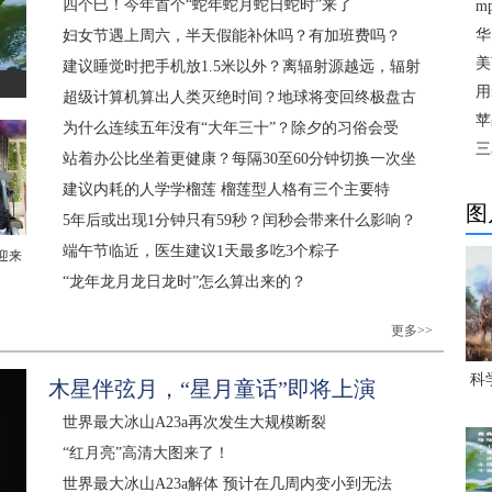
四个巳！今年首个“蛇年蛇月蛇日蛇时”来了
m
华
妇女节遇上周六，半天假能补休吗？有加班费吗？
美
建议睡觉时把手机放1.5米以外？离辐射源越远，辐射
用
超级计算机算出人类灭绝时间？地球将变回终极盘古
苹
为什么连续五年没有“大年三十”？除夕的习俗会受
三
站着办公比坐着更健康？每隔30至60分钟切换一次坐
建议内耗的人学学榴莲 榴莲型人格有三个主要特
图
5年后或出现1分钟只有59秒？闰秒会带来什么影响？
端午节临近，医生建议1天最多吃3个粽子
迎来
“龙年龙月龙日龙时”怎么算出来的？
更多>>
科
木星伴弦月，“星月童话”即将上演
世界最大冰山A23a再次发生大规模断裂
“红月亮”高清大图来了！
世界最大冰山A23a解体 预计在几周内变小到无法