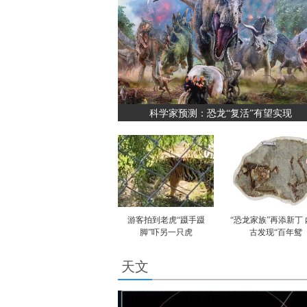
科学家预测：恐龙“复活”有望实现
游客拍到老虎“蹑手蹑
“恐龙家族”再添新丁
脚”吓另一只虎
古发现“百年鸳
天文