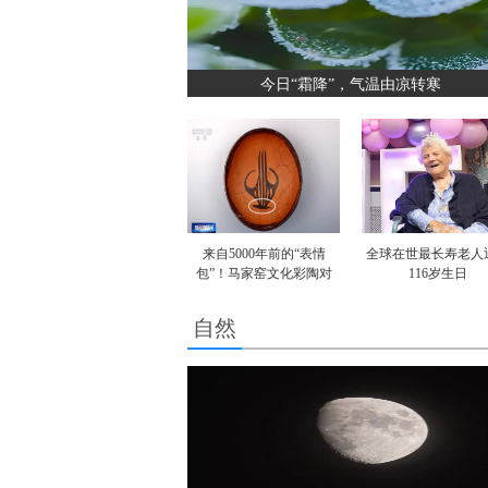
今日“霜降”，气温由凉转寒
来自5000年前的“表情
全球在世最长寿老人
包”！马家窑文化彩陶对
116岁生日
自然