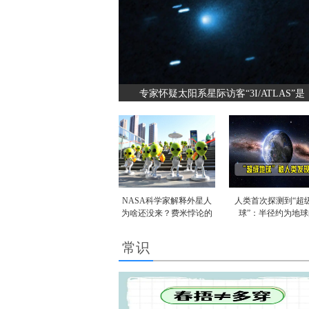
专家怀疑太阳系星际访客“3I/ATLAS”是
NASA科学家解释外星人
人类首次探测到“超
为啥还没来？费米悖论的
球”：半径约为地球
常识