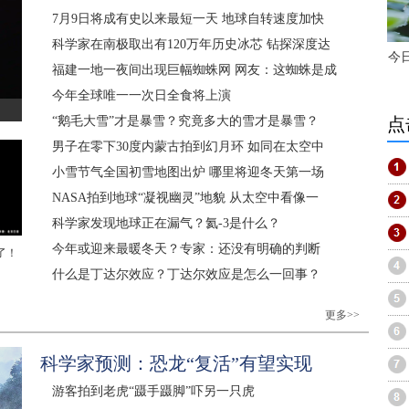
7月9日将成有史以来最短一天 地球自转速度加快
科学家在南极取出有120万年历史冰芯 钻探深度达
今
福建一地一夜间出现巨幅蜘蛛网 网友：这蜘蛛是成
今年全球唯一一次日全食将上演
“鹅毛大雪”才是暴雪？究竟多大的雪才是暴雪？
点
男子在零下30度内蒙古拍到幻月环 如同在太空中
小雪节气全国初雪地图出炉 哪里将迎冬天第一场
NASA拍到地球“凝视幽灵”地貌 从太空中看像一
科学家发现地球正在漏气？氦-3是什么？
今年或迎来最暖冬天？专家：还没有明确的判断
了！
什么是丁达尔效应？丁达尔效应是怎么一回事？
更多>>
科学家预测：恐龙“复活”有望实现
游客拍到老虎“蹑手蹑脚”吓另一只虎