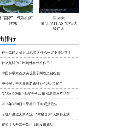
日“霜降”，气温由凉
星际天
转寒
体“3I/ATLAS”将抵达
近日点
击排行
神十二航天员返回地球 为什么一定不能站立？
什么是鸡佛？吃鸡佛有什么作用？
中国科学家首次实现量子纠缠态自检验
中科院：中国最古老森林距今约3.71亿年
NASA欲唤醒“机遇”号火星车 或将宣布终结任
2016年3月8日木星冲日 子时观赏最佳
今晚可邂逅天象奇观：“木星合月”天象将上演
祝贺！天舟二号货运飞船发射成功