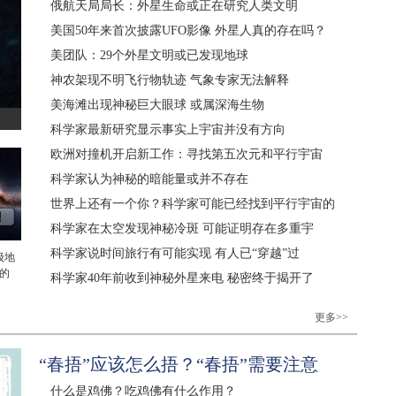
俄航天局局长：外星生命或正在研究人类文明
美国50年来首次披露UFO影像 外星人真的存在吗？
美团队：29个外星文明或已发现地球
神农架现不明飞行物轨迹 气象专家无法解释
美海滩出现神秘巨大眼球 或属深海生物
科学家最新研究显示事实上宇宙并没有方向
欧洲对撞机开启新工作：寻找第五次元和平行宇宙
科学家认为神秘的暗能量或并不存在
世界上还有一个你？科学家可能已经找到平行宇宙的
科学家在太空发现神秘冷斑 可能证明存在多重宇
科学家说时间旅行有可能实现 有人已“穿越”过
级地
的
科学家40年前收到神秘外星来电 秘密终于揭开了
更多>>
“春捂”应该怎么捂？“春捂”需要注意
什么是鸡佛？吃鸡佛有什么作用？