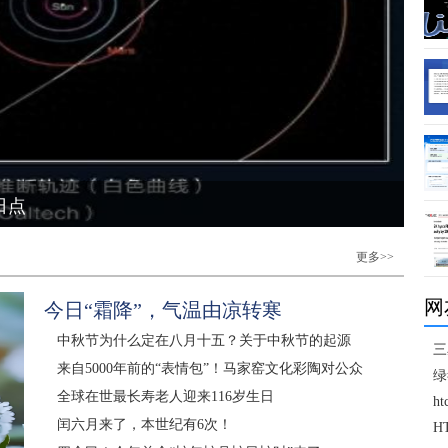
日点
更多>>
网
今日“霜降”，气温由凉转寒
中秋节为什么定在八月十五？关于中秋节的起源
三
来自5000年前的“表情包”！马家窑文化彩陶对公众
绿
全球在世最长寿老人迎来116岁生日
h
闰六月来了，本世纪有6次！
H