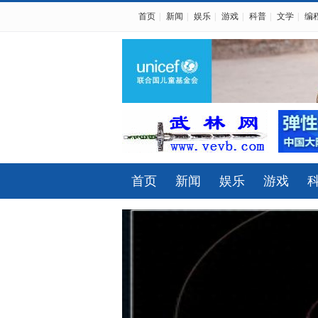
首页
|
新闻
|
娱乐
|
游戏
|
科普
|
文学
|
编
首页
新闻
娱乐
游戏