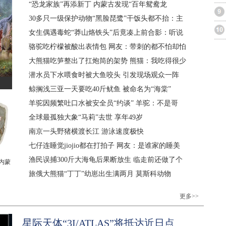
“恐龙家族”再添新丁 内蒙古发现“百年鸳鸯龙
30多只一级保护动物“黑脸琵鹭”干饭头都不抬：主
女生偶遇毒蛇“莽山烙铁头”后竟凑上前合影：听说
骆驼吃柠檬被酸出表情包 网友：带刺的都不怕却怕
大熊猫吃笋整出了扛炮筒的架势 熊猫：我吃得很少
潜水员下水喂食时被大鱼咬头 引发现场观众一阵
鲸搁浅三亚一天要吃40斤鱿鱼 被命名为“海棠”
羊驼因频繁吐口水被安全员“约谈” 羊驼：不是哥
全球最孤独大象“马莉”去世 享年49岁
南京一头野猪横渡长江 游泳速度极快
七仔连睡觉jiojio都在打拍子 网友：是谁家的睡美
渔民误捕300斤大海龟后果断放生 临走前还做了个
 内蒙
旅俄大熊猫“丁丁”幼崽出生满两月 莫斯科动物
更多>>
星际天体“3I/ATLAS”将抵达近日点