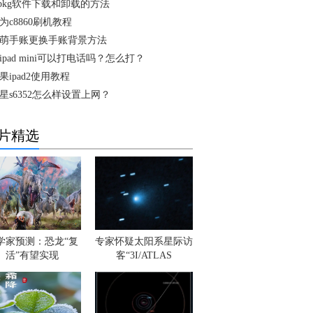
pkg软件下载和卸载的方法
为c8860刷机教程
萌手账更换手账背景方法
ipad mini可以打电话吗？怎么打？
果ipad2使用教程
星s6352怎么样设置上网？
片精选
学家预测：恐龙“复
专家怀疑太阳系星际访
活”有望实现
客“3I/ATLAS