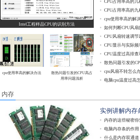
CPU占用率高的几
CPU占用率高的九
cpu使用率高的解
Intel工程样品CPU的识别方法
如何判断CPU风
CPU风扇转速调
CPU显示与实际
CPU温度过高排
散热问题引发的C
cpu风扇不转怎么
cpu使用率高的解决办法
散热问题引发的CPU高占
用率问题浅析
电脑cpu温度过高
内存
实例讲解内存
内存的这些秘密你
电脑内存条的作用
什么是内存双通道