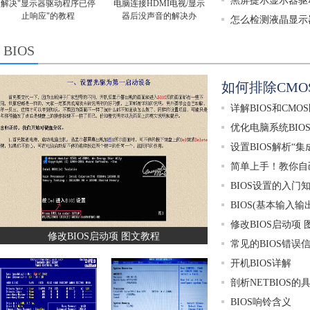
黑屏提示显示器驱
解决"显示器驱动程序已停
电脑连接HDMI电视/显示
止响应"的教程
器后没声音的解决办
怎么检测液晶显示
BIOS
如何排除CM
详解BIOS和CMO
优化电脑系统BIO
设置BIOS解析“
简单上手！教你自己
BIOS设置的入门
BIOS(基本输入
修改BIOS启动项
修改BIOS启动项 图文教程
常见的BIOS错
开机BIOS详解
剖析NETBIOS
BIOS响铃含义