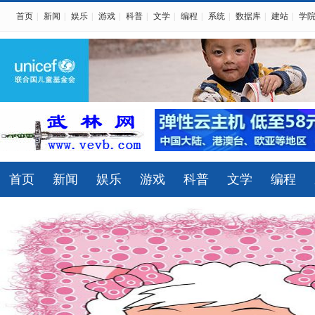
首页
|
新闻
|
娱乐
|
游戏
|
科普
|
文学
|
编程
|
系统
|
数据库
|
建站
|
学
首页
新闻
娱乐
游戏
科普
文学
编程