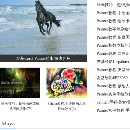
绘画技巧：超强插
Painter教程:手
Painter教程:绘制
Painter数字笔刷
Painter教程:临
Painter和数位
Painter教程:绘
友基Corel Painter绘制海边奔马
友基绘影II+paint
Painter教程:友
友基绘影ⅡPF80
Painter教程:鼠绘
Painter实例手绘
painter7手绘美女
绘画技巧：超强插画或概
Painter教程:手绘国画水果
念画构图技巧
静物效果(1)
Painter实例教程
Maya