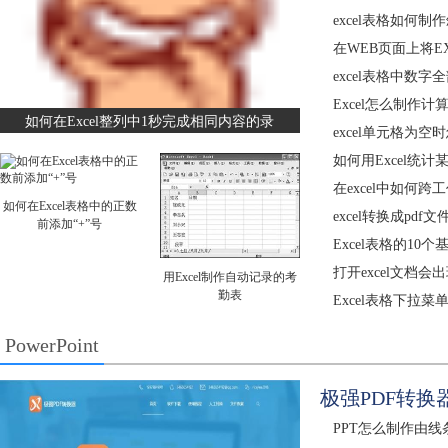
excel表格如何制
在WEB页面上将E
excel表格中数
Excel怎么制作
如何在Excel整列中1秒完成相同内容的录
excel单元格为
如何用Excel统
在excel中如何
如何在Excel表格中的正数
excel转换成pdf
前添加“+”号
Excel表格的10
打开excel文档会
用Excel制作自动记录的考
勤表
Excel表格下拉菜
PowerPoint
极强PDF转换
PPT怎么制作由线