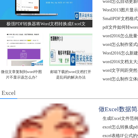
word怎么自动更
Word2013图片
SmallPDF文档
极强PDF转换器将Word文档转换成Excel文
pdf文件如何转wo
word2016怎么批
word怎么制作竖
Word2016怎么新
word2016文档太
word文字间距突
微信文章复制到word中图
邮箱下载的word文档打开
片不显示该怎么办?
是乱码的解决办法
word怎么制作立
Excel
做Excel数据
生成Excel文件范
excel怎么转换成p
excel表格IF公