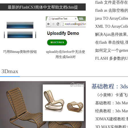
flash 文件是否
最新的FlashCS3简体中文帮助文档chm提
flash as 去除空
java TO ArrayColle
XML TO ArrayCo
解决Ajax悬停效果
在flash 单击按
如何定义一个gette
巧用Bitmap类制作按钮
uploadify在firefox中无法使
用生成flash对
FLASH 多参数的U
3Dmax
基础教程：3d
《小黄蜂》卡通飞
基础教程：3ds 
经典教程：3ds M
3DMAX建模教程:
3D MAX实例教