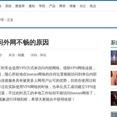
程
|
系统
|
数据库
|
建站
|
学院
|
产品
|
网管
|
维修
|
办公
|
热点
管理
> 正文
访问外网不畅的原因
新
小
来源：
转载
供稿：网友
时常会选用VPN方式来访问内部网络。借助VPN网络连接，
随心所欲地在Internet网络的任何位置都能访问到单位内部
络连接服务具有被更多上网用户认可的优势，目前在使用过程
过在实际使用VPN网络的时候，当单位员工成功建立VPN连
，不过此时员工的本地工作站却不能访问Internet网络了，
现象进行详细剖析，希望大家能从中获得收获！