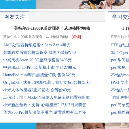
网友关注
学习交
英特尔i9-11900K首次现身：从10核降为8核
F
英特尔i9-11900K首次现身：从10核降为8核…
[详细]
FTP自动上
AMD处理器持续逆袭：5nm Zen 4曝光
FTP自动
荣耀独立后首款机型备案 或将为荣耀V40
写了个pe
中兴天机Axon 20 5G至尊版售价3498元
perl常
中兴Blade 20 Pro 5G新机上市 售价2798元
perl常
HomePod mini即日起接受订购 售价749元
不错的mo
OriginOS正式开启内测招募：首批支持5款机型 初
[Perl
小米人体传感器2正式发布 众筹价49元
不错的一篇
工信部：国产Model Y获纳入免征车辆购置税新能
详细说明什
小米新品预热：支持“心电感应” 12月2日揭晓答
perl简
华为P50 Pro最新渲染图曝光 后置造型有点奇怪
perl操