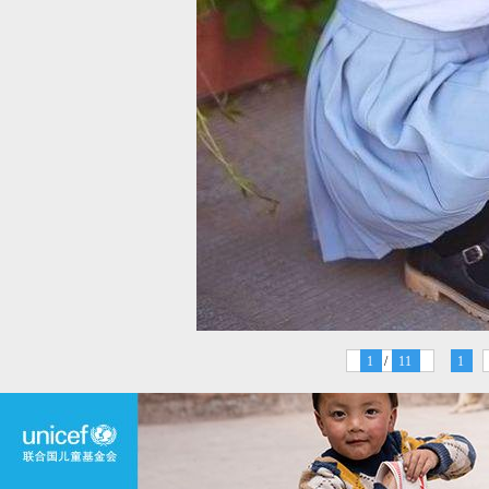
1
/
11
1