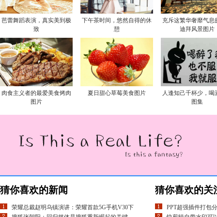
芭蕾舞蹈表演，真实美到极
下午茶时间，悠然自得的休
充斥这繁华奢靡气息
致
憩
迪拜风景图片
肉食主义者的最爱美食烤肉
夏日甜心草莓美食图片
人逢知己千杯少，喝
图片
图集
猜你喜欢的新闻
猜你喜欢的关
荣耀总裁赵明乌镇演讲：荣耀首款5G手机V30下
PPT超强插件打包