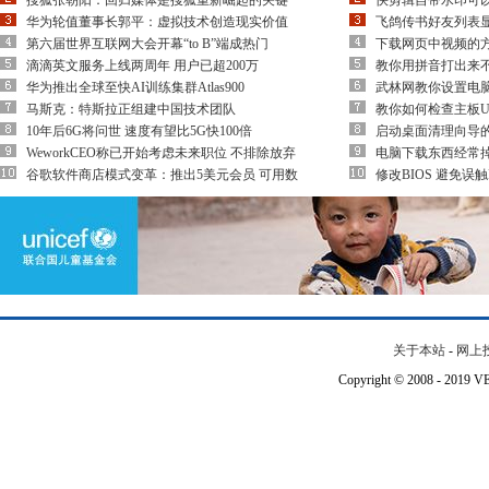
搜狐张朝阳：回归媒体是搜狐重新崛起的关键
快剪辑自带水印可
华为轮值董事长郭平：虚拟技术创造现实价值
飞鸽传书好友列表
第六届世界互联网大会开幕“to B”端成热门
下载网页中视频的方
滴滴英文服务上线两周年 用户已超200万
教你用拼音打出来不
华为推出全球至快AI训练集群Atlas900
武林网教你设置电
马斯克：特斯拉正组建中国技术团队
教你如何检查主板U
10年后6G将问世 速度有望比5G快100倍
启动桌面清理向导
WeworkCEO称已开始考虑未来职位 不排除放弃
电脑下载东西经常
谷歌软件商店模式变革：推出5美元会员 可用数
修改BIOS 避免误触
关于本站
-
网上
Copyright © 2008 - 201