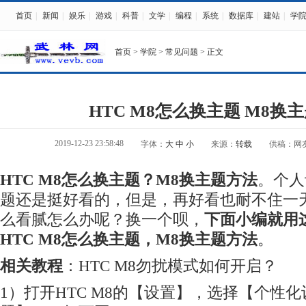
首页
|
新闻
|
娱乐
|
游戏
|
科普
|
文学
|
编程
|
系统
|
数据库
|
建站
|
学
首页
>
学院
>
常见问题
> 正文
HTC M8怎么换主题 M8换
2019-12-23 23:58:48
字体：
大
中
小
来源：
转载
供稿：网
HTC M8怎么换主题？M8换主题方法
。个人
题还是挺好看的，但是，再好看也耐不住一
么看腻怎么办呢？换一个呗，
下面小编就用
HTC M8怎么换主题，M8换主题方法
。
相关教程
：HTC M8勿扰模式如何开启？
1）打开HTC M8的【设置】，选择【个性