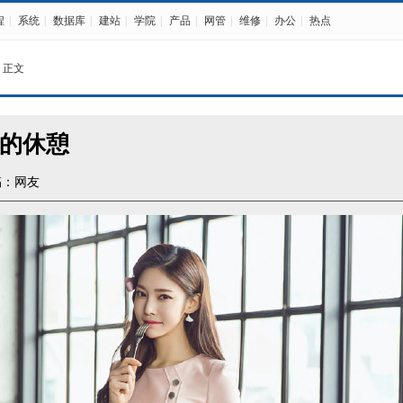
程
|
系统
|
数据库
|
建站
|
学院
|
产品
|
网管
|
维修
|
办公
|
热点
 正文
的休憩
稿：网友