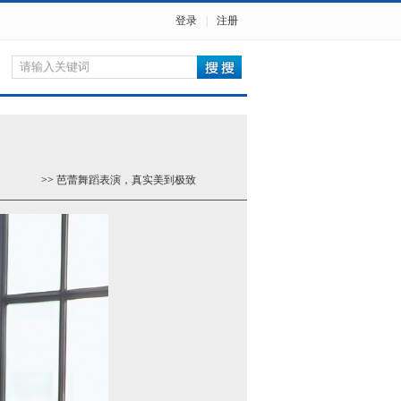
登录
|
注册
>>
芭蕾舞蹈表演，真实美到极致