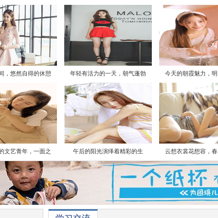
间，悠然自得的休憩
年轻有活力的一天，朝气蓬勃
今天的朝霞魅力，明
的文艺青年，一面之
午后的阳光演绎着精彩的生
云想衣裳花想容，春