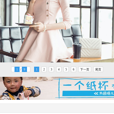
1
/
9
1
2
3
4
5
6
下一页
尾页