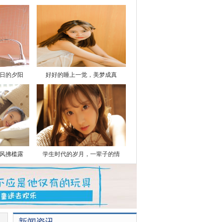
日的夕阳
好好的睡上一觉，美梦成真
风拂槛露
学生时代的岁月，一辈子的情