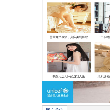
芭蕾舞蹈表演，真实美到极致
下午茶时
畅想无边无际的游戏人生
清新脱俗