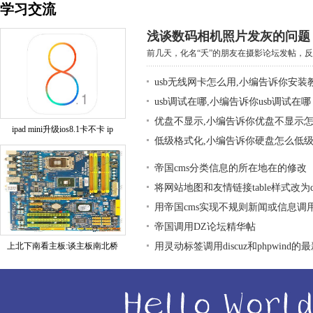
学习交流
浅谈数码相机照片发灰的问题
前几天，化名“夭”的朋友在摄影论坛发帖，反映
usb无线网卡怎么用,小编告诉你安装
usb调试在哪,小编告诉你usb调试在哪
优盘不显示,小编告诉你优盘不显示
ipad mini升级ios8.1卡不卡 ip
低级格式化,小编告诉你硬盘怎么低
帝国cms分类信息的所在地在的修改
将网站地图和友情链接table样式改为div
用帝国cms实现不规则新闻或信息调
帝国调用DZ论坛精华帖
上北下南看主板:谈主板南北桥
用灵动标签调用discuz和phpwind的