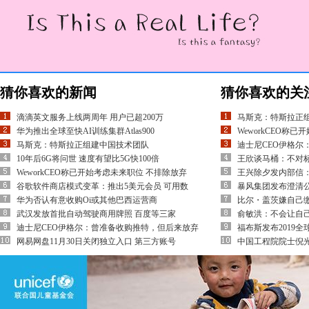
猜你喜欢的新闻
猜你喜欢的关
滴滴英文服务上线两周年 用户已超200万
马斯克：特斯拉正
华为推出全球至快AI训练集群Atlas900
WeworkCEO称
马斯克：特斯拉正组建中国技术团队
迪士尼CEO伊格尔
10年后6G将问世 速度有望比5G快100倍
王欣谈马桶：不对
WeworkCEO称已开始考虑未来职位 不排除放弃
王兴除夕发内部信：
谷歌软件商店模式变革：推出5美元会员 可用数
暴风集团发布澄清
华为否认有意收购Oi或其他巴西运营商
比尔・盖茨嫌自己
武汉发放首批自动驾驶商用牌照 百度等三家
俞敏洪：不会让自
迪士尼CEO伊格尔：曾准备收购推特，但后来放弃
福布斯发布2019
网易网盘11月30日关闭独立入口 第三方账号
中国工程院院士倪