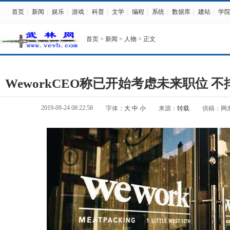
首页
|
新闻
|
娱乐
|
游戏
|
科普
|
文学
|
编程
|
系统
|
数据库
|
建站
|
学
首页
>
新闻
>
人物
> 正文
WeworkCEO称已开始考虑未来职位 
2019-09-24 08:22:58
字体：
大
中
小
来源：
转载
供稿：网