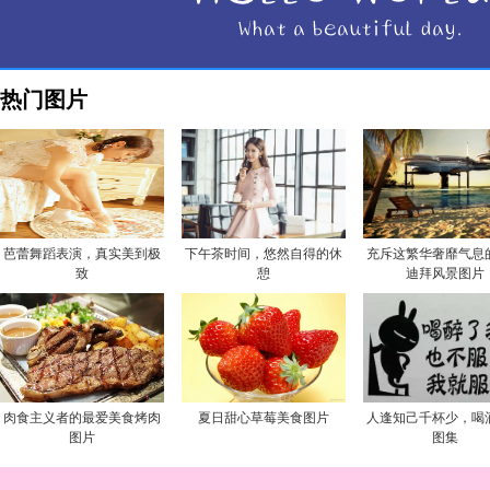
热门图片
芭蕾舞蹈表演，真实美到极
下午茶时间，悠然自得的休
充斥这繁华奢靡气息
致
憩
迪拜风景图片
肉食主义者的最爱美食烤肉
夏日甜心草莓美食图片
人逢知己千杯少，喝
图片
图集