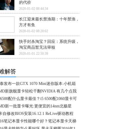
的代价
2020-01-02 08:44:34
长江迎来最长禁渔期：十年禁渔，
方才有鱼
2020-01-02 08:28:02
快手封杀淘宝？回应：系统升级，
淘宝商品暂无法审核
2020-01-01 22:50:39
难解答
泰发布一款GTX 1070 Mini迷你版本:小机箱
MD新旗舰显卡轻松干翻NVIDIA 有几个点我
5 6500配什么显卡最佳？i5 6500配1060显卡可
MD新一批显卡曝光:更便宜的14nm北极星
卡自修改BIOS安装16.12.1 ReLive驱动教程
016笔记本显卡性能哪个好？笔记本显卡天梯
016显卡性能怎么看好坏 显卡天梯图2016年1