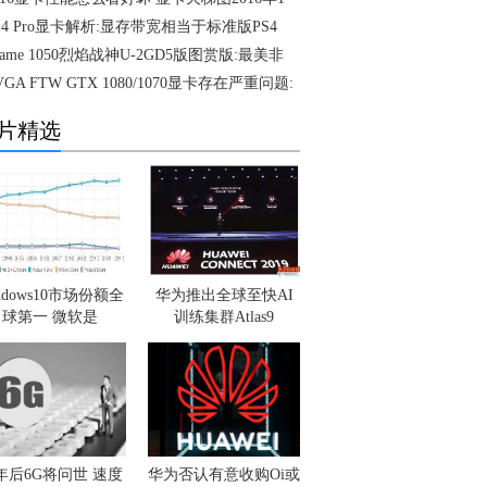
S4 Pro显卡解析:显存带宽相当于标准版PS4
Game 1050烈焰战神U-2GD5版图赏版:最美非
VGA FTW GTX 1080/1070显卡存在严重问题:
片精选
ndows10市场份额全
华为推出全球至快AI
球第一 微软是
训练集群Atlas9
0年后6G将问世 速度
华为否认有意收购Oi或