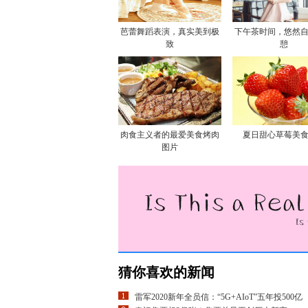
芭蕾舞蹈表演，真实美到极
下午茶时间，悠然
致
憩
肉食主义者的最爱美食烤肉
夏日甜心草莓美
图片
猜你喜欢的新闻
雷军2020新年全员信：“5G+AIoT”五年投500亿