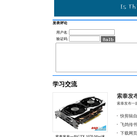
发表评论
用户名:
验证码:
学习交流
索泰发布
索泰发布一款G
快剪辑
飞鸽传
下载网页
索泰发布一款GTX 1070 Mini迷