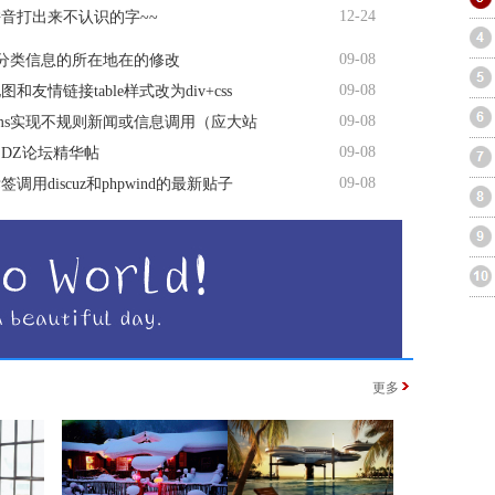
12-24
音打出来不认识的字~~
09-08
s分类信息的所在地在的修改
09-08
和友情链接table样式改为div+css
09-08
ms实现不规则新闻或信息调用（应大站
09-08
DZ论坛精华帖
09-08
调用discuz和phpwind的最新贴子
更多