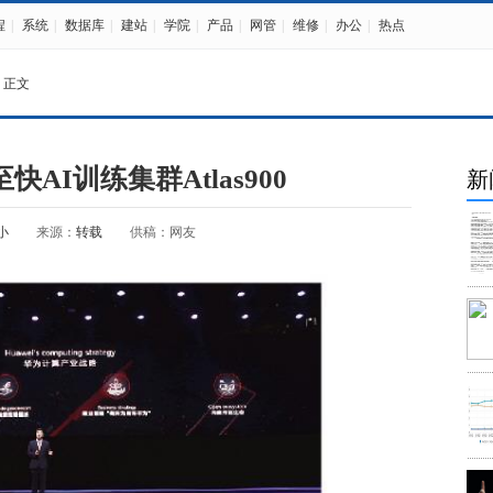
程
|
系统
|
数据库
|
建站
|
学院
|
产品
|
网管
|
维修
|
办公
|
热点
 正文
AI训练集群Atlas900
新
小
来源：
转载
供稿：网友