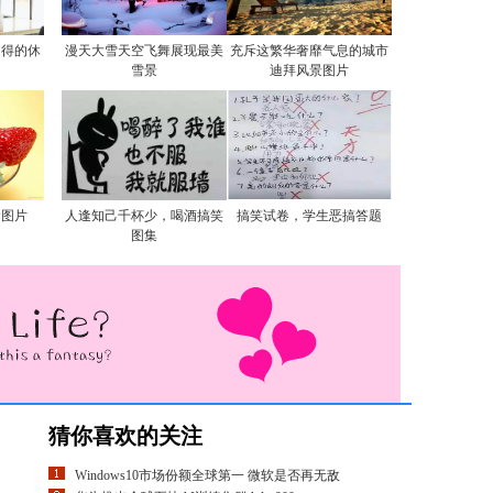
自得的休
漫天大雪天空飞舞展现最美
充斥这繁华奢靡气息的城市
雪景
迪拜风景图片
食图片
人逢知己千杯少，喝酒搞笑
搞笑试卷，学生恶搞答题
图集
猜你喜欢的关注
Windows10市场份额全球第一 微软是否再无敌