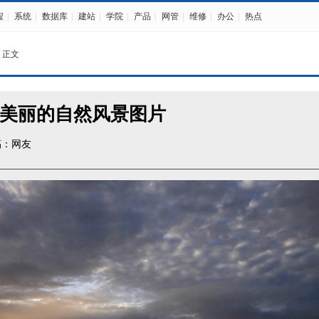
程
|
系统
|
数据库
|
建站
|
学院
|
产品
|
网管
|
维修
|
办公
|
热点
 正文
美丽的自然风景图片
稿：网友