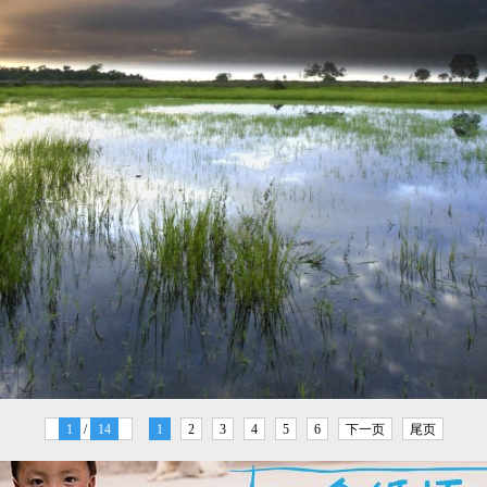
1
/
14
1
2
3
4
5
6
下一页
尾页