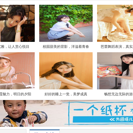
优雅，让人赏心悦目
校园甜美的背影，洋溢着青春
芭蕾舞蹈表演，真实
霞魅力，明日的夕阳
好好的睡上一觉，美梦成真
畅想无边无际的游