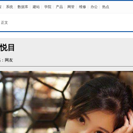
程
|
系统
|
数据库
|
建站
|
学院
|
产品
|
网管
|
维修
|
办公
|
热点
 正文
悦目
稿：网友