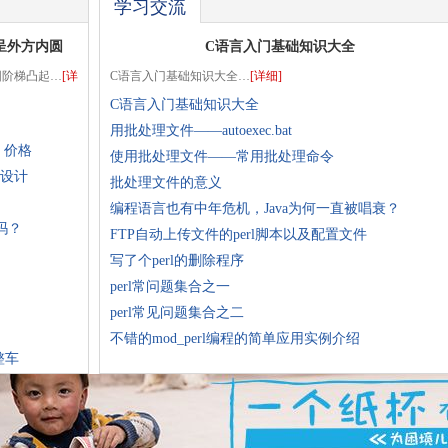
学习交流
、呈外方内圆
C语言入门基础知识大全
内圆阶梯凸起…
[详
C语言入门基础知识大全…
[详细]
C语言入门基础知识大全
用批处理文件——autoexec.bat
 价格
使用批处理文件——常用批处理命令
的设计
批处理文件的意义
编程语言也有中年危机，Java为何一直被唱衰？
吗？
FTP自动上传文件的perl脚本以及配置文件
写了个perl的删除程序
perl常问题集合之一
perl常见问题集合之二
不错的mod_perl编程的简单应用实例介绍
整车