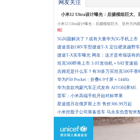
网友关注
小米12 Ultra设计曝光：后摄模组巨大
小米12 Ultra设计曝光：后摄模组巨大、呈外方
细]
5G问题解决了？或有大量华为5G手机上市
捷途首款ORV车型捷途T-X 定位硬派越野车
捷途T-X实车曝光 网友：这才是奇瑞该有
坦克500即将上市 3.0T发动机＋9AT变速箱
吉姆尼是什么车？有30多万买坦克500不香
华为P50 Pocket：折叠6.9寸屏＋144Hz
华为首款鸿蒙汽车正式发布 AITO问界M5
雷军：小米高端手机开始对标苹果
星途揽月在俄罗斯上市 售价306.99万起
小米控股子公司筹备造车 马永东负责智米