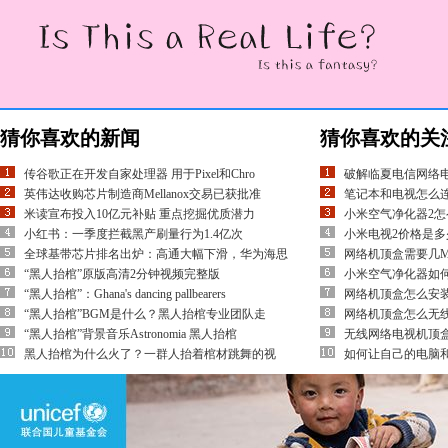
猜你喜欢的新闻
猜你喜欢的关
传谷歌正在开发自家处理器 用于Pixel和Chro
破解临夏电信网络电
英伟达收购芯片制造商Mellanox交易已获批准
笔记本和电视怎么
米读宣布投入10亿元补贴 重点挖掘优质潜力
小米空气净化器2怎
小红书：一季度拦截黑产刷量行为1.4亿次
小米电视2价格是多少
全球基带芯片排名出炉：高通大幅下滑，华为海思
网络机顶盒需要几
“黑人抬棺”原版高清2分钟视频完整版
小米空气净化器如
“黑人抬棺”：Ghana's dancing pallbearers
网络机顶盒怎么安装
“黑人抬棺”BGM是什么？黑人抬棺专业团队走
网络机顶盒怎么无
“黑人抬棺”背景音乐Astronomia 黑人抬棺
无线网络电视机顶
黑人抬棺为什么火了？一群人抬着棺材跳舞的视
如何让自己的电脑