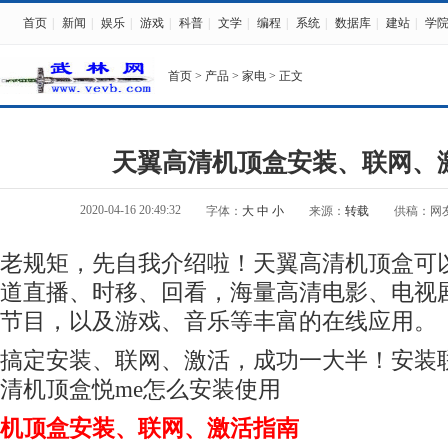
首页
|
新闻
|
娱乐
|
游戏
|
科普
|
文学
|
编程
|
系统
|
数据库
|
建站
|
学
首页
>
产品
>
家电
> 正文
天翼高清机顶盒安装、联网、
2020-04-16 20:49:32
字体：
大
中
小
来源：
转载
供稿：网
老规矩，先自我介绍啦！天翼高清机顶盒可
道直播、时移、回看，海量高清电影、电视
节目，以及游戏、音乐等丰富的在线应用。
搞定安装、联网、激活，成功一大半！安装
清机顶盒悦me怎么安装使用
机顶盒安装、联网、激活指南