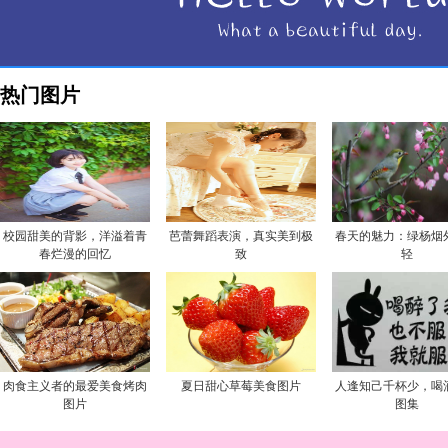
热门图片
校园甜美的背影，洋溢着青
芭蕾舞蹈表演，真实美到极
春天的魅力：绿杨烟
春烂漫的回忆
致
轻
肉食主义者的最爱美食烤肉
夏日甜心草莓美食图片
人逢知己千杯少，喝
图片
图集