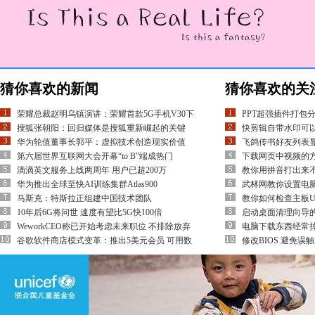
猜你喜欢的新闻
猜你喜欢的关
荣耀总裁赵明乌镇演讲：荣耀首款5G手机V30下
PPT超强插件打包
搜狐张朝阳：回归媒体是搜狐重新崛起的关键
快剪辑自带水印可
华为轮值董事长郭平：虚拟技术创造现实价值
飞鸽传书好友列表
第六届世界互联网大会开幕“to B”端成热门
下载网页中视频的方
滴滴英文服务上线两周年 用户已超200万
教你用拼音打出来不
华为推出全球至快AI训练集群Atlas900
武林网教你设置电
马斯克：特斯拉正组建中国技术团队
教你如何检查主板U
10年后6G将问世 速度有望比5G快100倍
启动桌面清理向导
WeworkCEO称已开始考虑未来职位 不排除放弃
电脑下载东西经常
谷歌软件商店模式变革：推出5美元会员 可用数
修改BIOS 避免误触