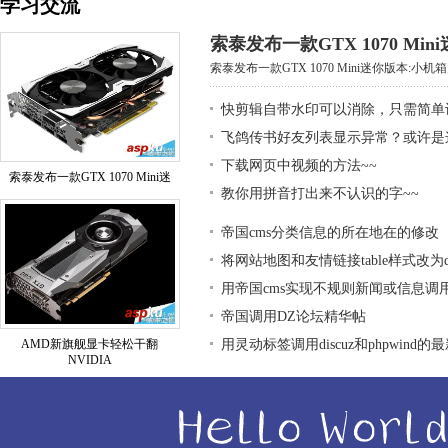
学习交流
索泰发布一款GTX 1070 Mi
索泰发布一款GTX 1070 Mini迷你版本:小机箱大
快剪辑自带水印可以消除，只需简单
飞鸽传书好友列表显示异常？或许是
下载网页中视频的方法~~
索泰发布一款GTX 1070 Mini迷
教你用拼音打出来不认识的字~~
帝国cms分类信息的所在地在的修改
将网站地图和友情链接table样式改为div
用帝国cms实现不规则新闻或信息调
帝国调用DZ论坛精华帖
AMD新旗舰显卡轻松干翻
用灵动标签调用discuz和phpwind的
NVIDIA