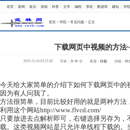
首页
|
新闻
|
娱乐
|
游戏
|
科普
|
文学
|
编程
|
系统
|
数据库
|
建站
|
学
首页
>
学院
>
常见问题
> 正文
下载网页中视频的方法~
2019-12-24 03:25:28
字体：
大
中
小
来源：
转载
供稿：网
今天给大家简单的介绍下如何下载网页中的
因为有人问我了。
方法很简单，目前比较好用的就是两种方法
利用这个网站
http://www.flvcd.com/
只要放进去点解析即可，右键选择另存为，
载。这类视频网站是只允许单线程下载的。