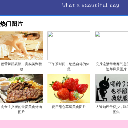
热门图片
芭蕾舞蹈表演，真实美到极
下午茶时间，悠然自得的休
充斥这繁华奢靡气息
致
憩
迪拜风景图片
肉食主义者的最爱美食烤肉
夏日甜心草莓美食图片
人逢知己千杯少，喝
图片
图集