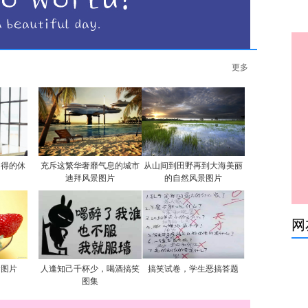
更多
自得的休
充斥这繁华奢靡气息的城市
从山间到田野再到大海美丽
迪拜风景图片
的自然风景图片
网
食图片
人逢知己千杯少，喝酒搞笑
搞笑试卷，学生恶搞答题
图集