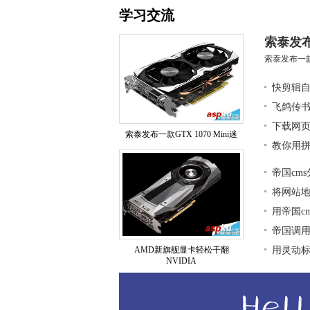
学习交流
索泰发布
索泰发布一款G
快剪辑
飞鸽传
下载网页
索泰发布一款GTX 1070 Mini迷
教你用拼
帝国cm
将网站地图
用帝国c
帝国调用
AMD新旗舰显卡轻松干翻
用灵动标签
NVIDIA