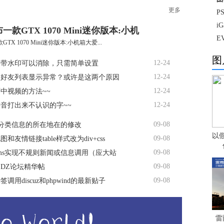
更多
P
i
一款GTX 1070 Mini迷你版本:小机
E
TX 1070 Mini迷你版本:小机箱大爱...
图
12-24
自带水印可以消除，只需简单设置
12-24
书好友列表显示异常？或许是这两个原因
12-24
中视频的方法~~
12-24
音打出来不认识的字~~
09-08
s分类信息的所在地在的修改
以
09-08
和友情链接table样式改为div+css
09-08
ms实现不规则新闻或信息调用（应大站
09-08
DZ论坛精华帖
09-08
调用discuz和phpwind的最新贴子
雷