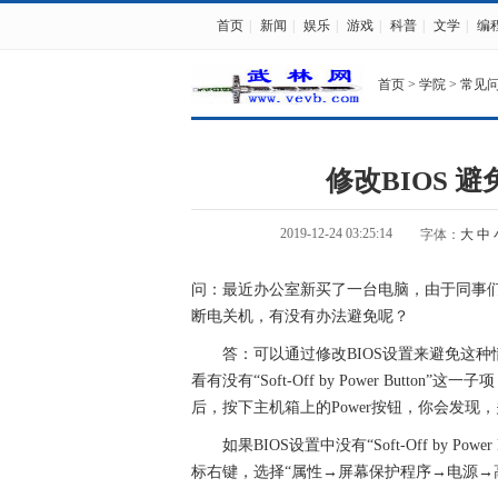
首页
|
新闻
|
娱乐
|
游戏
|
科普
|
文学
|
编
首页
>
学院
>
常见
修改BIOS 
2019-12-24 03:25:14
字体：
大
中
问：最近办公室新买了一台电脑，由于同事们
断电关机，有没有办法避免呢？
答：可以通过修改BIOS设置来避免这种情况，进入B
看有没有“Soft-Off by Power Butto
后，按下主机箱上的Power按钮，你会
如果BIOS设置中没有“Soft-Off by Pow
标右键，选择“属性→屏幕保护程序→电源→高