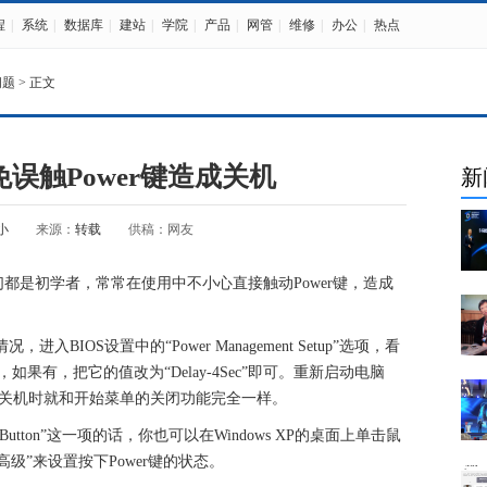
程
|
系统
|
数据库
|
建站
|
学院
|
产品
|
网管
|
维修
|
办公
|
热点
问题
> 正文
避免误触Power键造成关机
新
小
来源：
转载
供稿：网友
都是初学者，常常在使用中不小心直接触动Power键，造成
IOS设置中的“Power Management Setup”选项，看
n”这一子项，如果有，把它的值改为“Delay-4Sec”即可。重新启动电脑
发现，关机时就和开始菜单的关闭功能完全一样。
er Button”这一项的话，你也可以在Windows XP的桌面上单击鼠
级”来设置按下Power键的状态。