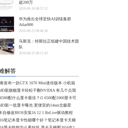
超200万
2019-09-26 08:57:12
华为推出全球至快AI训练集群
Atlas900
2019-09-25 08:46:36
马斯克：特斯拉正组建中国技术团
队
2019-09-25 08:15:43
难解答
泰发布一款GTX 1070 Mini迷你版本:小机箱
MD新旗舰显卡轻松干翻NVIDIA 有几个点我
5 6500配什么显卡最佳？i5 6500配1060显卡可
MD新一批显卡曝光:更便宜的14nm北极星
卡自修改BIOS安装16.12.1 ReLive驱动教程
016笔记本显卡性能哪个好？笔记本显卡天梯
016显卡性能怎么看好坏 显卡天梯图2016年1