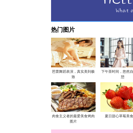
热门图片
芭蕾舞蹈表演，真实美到极
下午茶时间，悠然
致
憩
肉食主义者的最爱美食烤肉
夏日甜心草莓美
图片