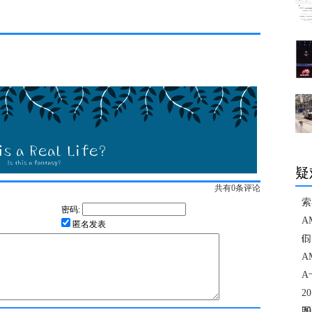
疑
共有
0
条评论
索
密码:
A
匿名发表
们
i
A
A
2
图
2