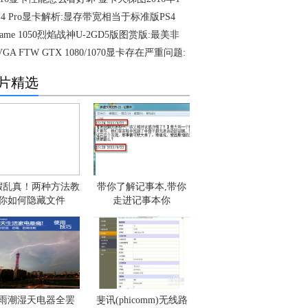
S4 Pro显卡解析:显存带宽相当于标准版PS4
Game 1050烈焰战神U-2GD5版图赏版:最美非
VGA FTW GTX 1080/1070显卡存在严重问题:
片精选
假乱真！两种方法教
带你了解记事本,带你
你如何隐藏文件
走进记事本你
雨潮湿天电器全罢
斐讯(phicomm)无线路