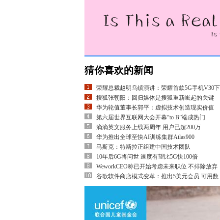
猜你喜欢的新闻
荣耀总裁赵明乌镇演讲：荣耀首款5G手机V30下
搜狐张朝阳：回归媒体是搜狐重新崛起的关键
华为轮值董事长郭平：虚拟技术创造现实价值
第六届世界互联网大会开幕“to B”端成热门
滴滴英文服务上线两周年 用户已超200万
华为推出全球至快AI训练集群Atlas900
马斯克：特斯拉正组建中国技术团队
10年后6G将问世 速度有望比5G快100倍
WeworkCEO称已开始考虑未来职位 不排除放弃
谷歌软件商店模式变革：推出5美元会员 可用数