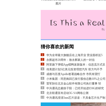
图片
猜你喜欢的新闻
华为全球最大旗舰店在上海开业 营业面积近5
永辉超市20周年：致永辉家人的一封信
阿里旗下弹唱App唱鸭发新版本：信息流方式呈
传美团计划5亿美元投资理想汽车 双方均不予
成都与百度Apollo签署战略合作 市民有望打
小米集团：同意购回已发行股份总数10%之公司
雷军卸任北京金山软件有限公司执行董事 邹
中兴通讯总裁徐子阳：已经开始进行6G的研究
北京联通宣布启动5G SA网络公测
中兴通讯澄清5nm芯片误读：不具备芯片生产制