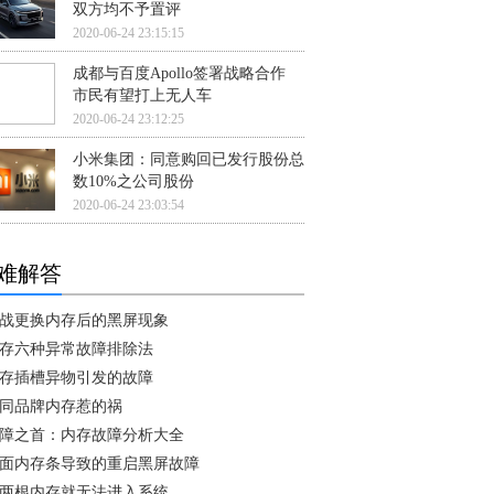
双方均不予置评
2020-06-24 23:15:15
成都与百度Apollo签署战略合作
市民有望打上无人车
2020-06-24 23:12:25
小米集团：同意购回已发行股份总
数10%之公司股份
2020-06-24 23:03:54
难解答
战更换内存后的黑屏现象
存六种异常故障排除法
存插槽异物引发的故障
同品牌内存惹的祸
障之首：内存故障分析大全
面内存条导致的重启黑屏故障
两根内存就无法进入系统