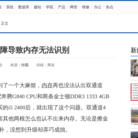
程
|
系统
|
数据库
|
建站
|
学院
|
产品
|
网管
|
维修
|
办公
|
热点
 正文
故障导致内存无法识别
新
小
来源：
转载
供稿：网友
到了一个大麻烦，
内存
再也没法认出双通道
奔腾G840 CPU和两条金士顿DDR3 1333 4GB
i5 2400后，就出现了这个问题。双通道4
而其他两根怎么也认不出来内存。无论是擦金
无补，没想到升级却弄巧成拙。