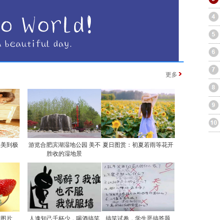
更多
实美到极
游览合肥滨湖湿地公园 美不
夏日图赏：初夏若雨等花开
胜收的湿地景
食图片
人逢知己千杯少，喝酒搞笑
搞笑试卷，学生恶搞答题