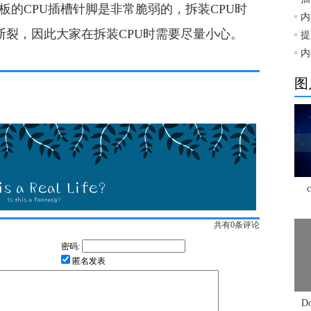
el主板的CPU插槽针脚是非常脆弱的，拆装CPU时
内
断裂，因此大家在拆装CPU时需要尽量小心。
提
内
图
共有
0
条评论
密码:
匿名发表
D