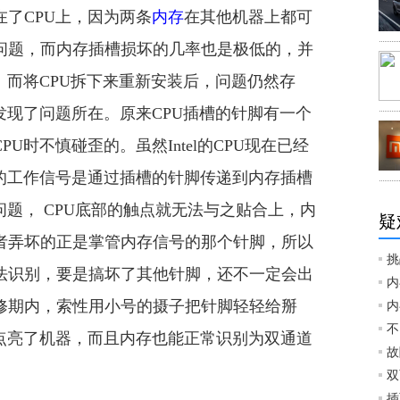
了CPU上，因为两条
内存
在其他机器上都可
问题，而内存插槽损坏的几率也是极低的，并
。而将CPU拆下来重新安装后，问题仍然存
发现了问题所在。原来CPU插槽的针脚有一个
U时不慎碰歪的。虽然Intel的CPU现在已经
U的工作信号是通过插槽的针脚传递到内存插槽
问题， CPU底部的触点就无法与之贴合上，内
疑
者弄坏的正是掌管内存信号的那个针脚，所以
挑
法识别，要是搞坏了其他针脚，还不一定会出
内
修期内，索性用小号的摄子把针脚轻轻给掰
内
不
常点亮了机器，而且内存也能正常识别为双通道
故
双
插