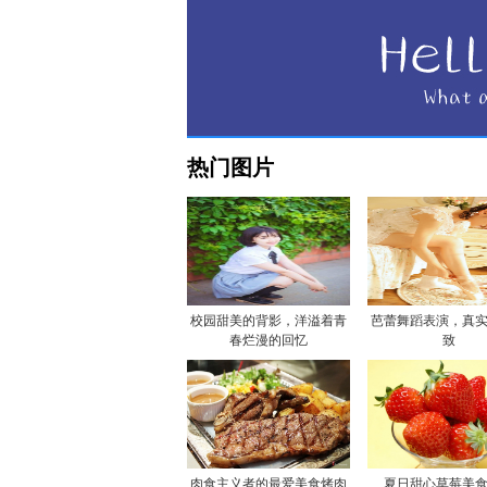
热门图片
校园甜美的背影，洋溢着青
芭蕾舞蹈表演，真
春烂漫的回忆
致
肉食主义者的最爱美食烤肉
夏日甜心草莓美