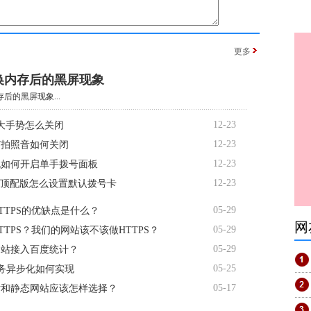
更多
换内存后的黑屏现象
后的黑屏现象...
12-23
大手势怎么关闭
12-23
R7拍照音如何关闭
12-23
机如何开启单手拨号面板
12-23
te顶配版怎么设置默认拨号卡
05-29
TTPS的优缺点是什么？
网
05-29
TTPS？我们的网站该不该做HTTPS？
05-29
网站接入百度统计？
05-25
服务异步化如何实现
05-17
站和静态网站应该怎样选择？