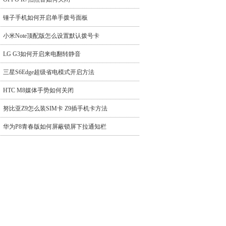
锤子手机如何开启单手拨号面板
小米Note顶配版怎么设置默认拨号卡
LG G3如何开启来电翻转静音
三星S6Edge超级省电模式开启方法
HTC M8媒体手势如何关闭
努比亚Z9怎么装SIM卡 Z9插手机卡方法
华为P8青春版如何屏蔽锁屏下拉通知栏