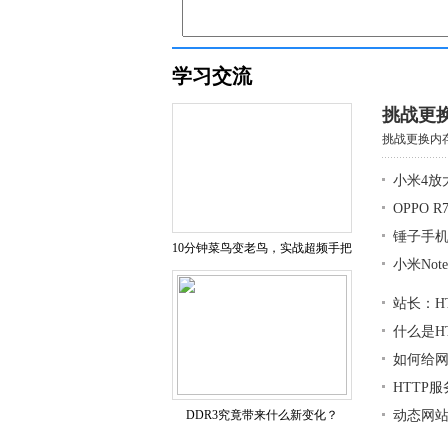
学习交流
挑战更
挑战更换内存
小米4放
OPPO 
锤子手
10分钟菜鸟变老鸟，实战超频手把
小米No
站长：H
什么是H
如何给
HTTP
DDR3究竟带来什么新变化？
动态网