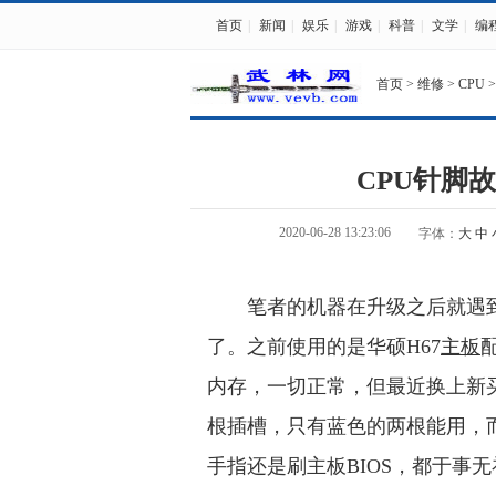
首页
|
新闻
|
娱乐
|
游戏
|
科普
|
文学
|
编
首页
>
维修
>
CPU
>
CPU针脚
2020-06-28 13:23:06
字体：
大
中
笔者的机器在升级之后就遇
了。之前使用的是华硕H67
主板
配
内存，一切正常，但最近换上新买的
根插槽，只有蓝色的两根能用，
手指还是刷主板BIOS，都于事