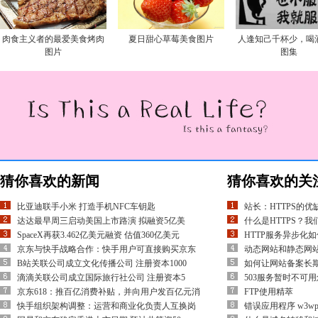
肉食主义者的最爱美食烤肉
夏日甜心草莓美食图片
人逢知己千杯少，喝
图片
图集
猜你喜欢的新闻
猜你喜欢的关
比亚迪联手小米 打造手机NFC车钥匙
站长：HTTPS的
达达最早周三启动美国上市路演 拟融资5亿美
什么是HTTPS？我
SpaceX再获3.462亿美元融资 估值360亿美元
HTTP服务异步化
京东与快手战略合作：快手用户可直接购买京东
动态网站和静态网
B站关联公司成立文化传播公司 注册资本1000
如何让网站备案长
滴滴关联公司成立国际旅行社公司 注册资本5
503服务暂时不可
京东618：推百亿消费补贴，并向用户发百亿元消
FTP使用精萃
快手组织架构调整：运营和商业化负责人互换岗
错误应用程序 w3wp