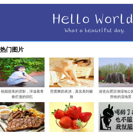
热门图片
校园甜美的背影，洋溢着青
芭蕾舞蹈表演，真实美到极
游览合肥滨湖湿地公园
春烂漫的回忆
致
胜收的湿地景