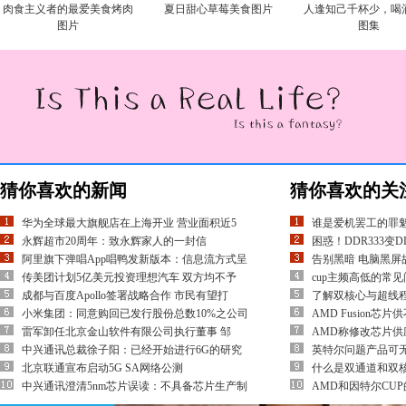
肉食主义者的最爱美食烤肉
夏日甜心草莓美食图片
人逢知己千杯少，喝
图片
图集
猜你喜欢的新闻
猜你喜欢的关
华为全球最大旗舰店在上海开业 营业面积近5
谁是爱机罢工的罪魁
永辉超市20周年：致永辉家人的一封信
困惑！DDR333变D
阿里旗下弹唱App唱鸭发新版本：信息流方式呈
告别黑暗 电脑黑屏
传美团计划5亿美元投资理想汽车 双方均不予
cup主频高低的常
成都与百度Apollo签署战略合作 市民有望打
了解双核心与超线
小米集团：同意购回已发行股份总数10%之公司
AMD Fusion芯片
雷军卸任北京金山软件有限公司执行董事 邹
AMD称修改芯片
中兴通讯总裁徐子阳：已经开始进行6G的研究
英特尔问题产品可无
北京联通宣布启动5G SA网络公测
什么是双通道和双
中兴通讯澄清5nm芯片误读：不具备芯片生产制
AMD和因特尔CU