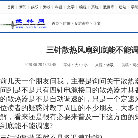
首页
|
新闻
|
娱乐
|
游戏
|
科普
|
文学
|
编程
|
系统
|
数据库
|
建站
|
学
首页
>
维修
>
疑难杂症
> 正文
三针散热风扇到底能不能
2020-06-28 13:25:40
字体：
大
中
小
来源：
转载
供稿：网
前几天一个朋友问我，主要是询问关于散热
问到是不是只有四针
电源
接口的散热器才具
的散热器是不是自动调速的，只是一个定速
位读者的疑惑讨教了周围的不少朋友，大多
解，看来还是很有必要来普及一下这方面的
到底能不能调速?
三针的散热器就不具备调速功能?