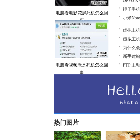
OPPO 
锤子手
电脑看电影花屏死机怎么回
小米No
事
虚拟主
虚拟主
为什么会
新手建
电脑看视频老是死机怎么回
FTP 
事
热门图片