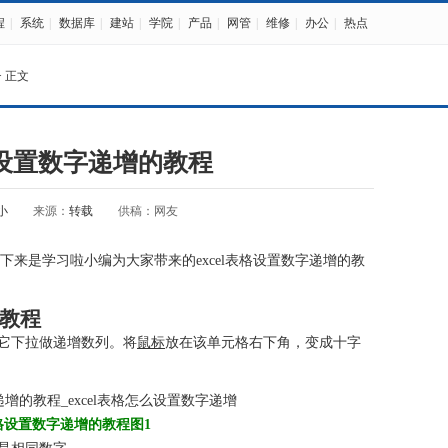
程
|
系统
|
数据库
|
建站
|
学院
|
产品
|
网管
|
维修
|
办公
|
热点
> 正文
表格设置数字递增的教程
小
来源：
转载
供稿：网友
下来是学习啦小编为大家带来的excel表格设置数字递增的教
的教程
它下拉做递增数列。将
鼠标
放在该单元格右下角，变成十字
l表格设置数字递增的教程图1