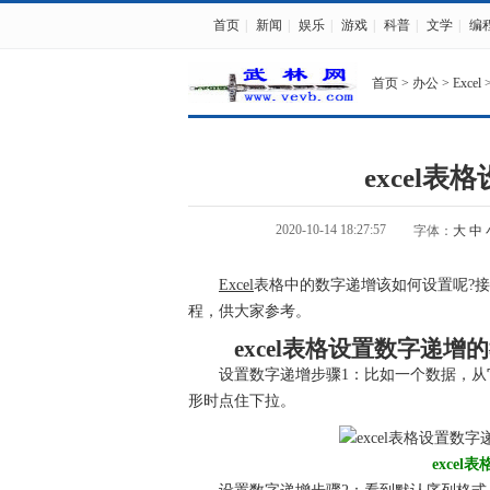
首页
|
新闻
|
娱乐
|
游戏
|
科普
|
文学
|
编
首页
>
办公
>
Excel
excel
2020-10-14 18:27:57
字体：
大
中
Excel
表格中的数字递增该如何设置呢?接
程，供大家参考。
excel表格设置数字递增
设置数字递增步骤1：比如一个数据，从
形时点住下拉。
exce