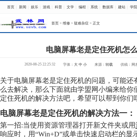
首页
|
新闻
|
娱乐
|
游戏
|
科普
|
文学
|
编程
|
系统
|
数据库
|
建站
|
学
首页
>
维修
>
疑难杂症
> 正文
电脑屏幕老是定住死机怎
2020-08-25 22:25:32
字体：
大
中
小
来源：
转载
供稿：网
关于电脑屏幕老是定住死机的问题，可能还
么去解决，那么下面就由学盟网小编来给你
定住死机的解决方法吧，希望可以帮到你们哦
电脑屏幕老是定住死机的解决方法一：
第一招:当使用资源管理器打开新文件夹或用
响应时，用“Win+D”或单击快速启动栏的