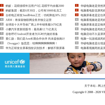
蚂蚁：花呗借呗年活用户5亿 花呗平均余额2000
华硕电脑老是突然
蚂蚁集团：截至6月30日，公司有16660名员工
电脑看电影花屏死
台积电正研发3nm和4nm工艺：功耗降低30% 2022
电脑屏幕老是定住
ARM：将保留物联网业务并独立运营
电脑看视频老是死
全球前十大半导体厂商上半年销售额1470亿美
电脑屏幕老是定格
小鹏汽车更新招股书：最高募12.71亿美元
华硕电脑老是死机
谷歌呼吁Android开发者为5G时代做好准备
电脑启动不久蓝屏
黄仁勋：我们是Arm长期合作伙伴 尚未提收购计
电脑一玩游戏就死
《Swagger》饭思思：哇啊啊啊啊啊啊啊！
华硕电脑老是出现
华为正研发全屏幕指纹识别技术：解锁不限屏幕
电脑看视频死机蓝
关于本站
-
网上
Copyright © 2008 - 202