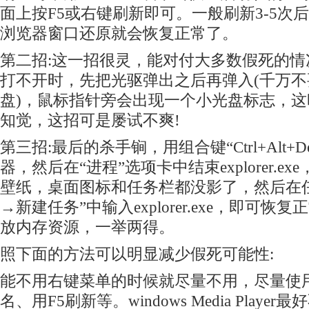
面上按F5或右键刷新即可。一般刷新3-5次
浏览器窗口还原就会恢复正常了。
第二招:这一招很灵，能对付大多数假死的
打不开时，先把光驱弹出之后再弹入(千万
盘)，鼠标指针旁会出现一个小光盘标志，
知觉，这招可是屡试不爽!
第三招:最后的杀手锏，用组合键“Ctrl+Alt+
器，然后在“进程”选项卡中结束explorer.e
壁纸，桌面图标和任务栏都没影了，然后在
→新建任务”中输入explorer.exe，即可
放内存资源，一举两得。
照下面的方法可以明显减少假死可能性:
能不用右键菜单的时候就尽量不用，尽量使用
名、用F5刷新等。windows Media Play