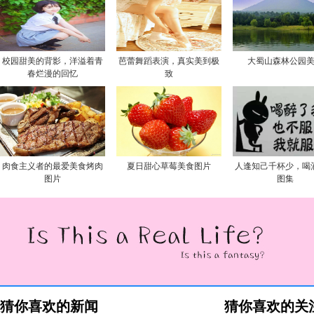
校园甜美的背影，洋溢着青
芭蕾舞蹈表演，真实美到极
大蜀山森林公园
春烂漫的回忆
致
肉食主义者的最爱美食烤肉
夏日甜心草莓美食图片
人逢知己千杯少，喝
图片
图集
猜你喜欢的新闻
猜你喜欢的关