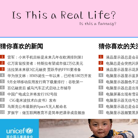
猜你喜欢的新闻
猜你喜欢的关
雷军：小米手机目标是未来几年在欧洲排到第1
液晶显示器总是会
亿万富翁投资者：特斯拉有望成市值2万亿美元
电脑总是会突然闪
法拉第未来获3亿元融资 贾跃亭的FF91要准备
液晶显示器显示花
华为张文林：HMS诞生一年以来，已经有180万开发
电脑显示器显示蓝
9月全球移动应用发行商下载量排行：谷歌第一
电脑显示器颜色不
百亿融资后 威马汽车正式启动上市辅导
电脑显示器总是出
中国广电成立并将发行192号段
电脑屏幕出现有雪
《5G毫米波技术白皮书》发布
电脑显示器无信号
马斯克公布最新的SpaceX无人船命名
电脑显示器总是会
罗振宇：做互联网教育不是简单把课录成音频放
电脑显示器频繁黑