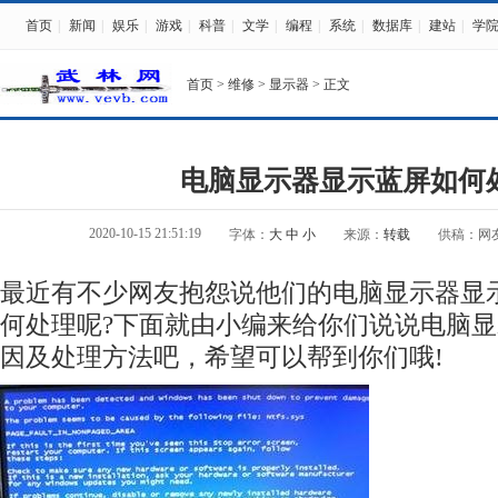
首页
|
新闻
|
娱乐
|
游戏
|
科普
|
文学
|
编程
|
系统
|
数据库
|
建站
|
学
首页
>
维修
>
显示器
> 正文
电脑显示器显示蓝屏如何
2020-10-15 21:51:19
字体：
大
中
小
来源：
转载
供稿：网
最近有不少网友抱怨说他们的电脑显示器显
何处理呢?下面就由小编来给你们说说电脑
因及处理方法吧，希望可以帮到你们哦!