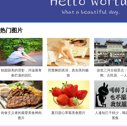
热门图片
校园甜美的背影，洋溢着青
芭蕾舞蹈表演，真实美到极
游览三河古镇景点
春烂漫的回忆
致
阁、古民居、一
肉食主义者的最爱美食烤肉
夏日甜心草莓美食图片
人逢知己千杯少，喝
图片
图集