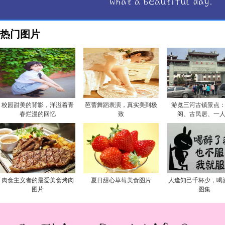
热门图片
校园甜美的背影，洋溢着青
芭蕾舞蹈表演，真实美到极
游览三河古镇景点
春烂漫的回忆
致
阁、古民居、一
肉食主义者的最爱美食烤肉
夏日甜心草莓美食图片
人逢知己千杯少，喝
图片
图集