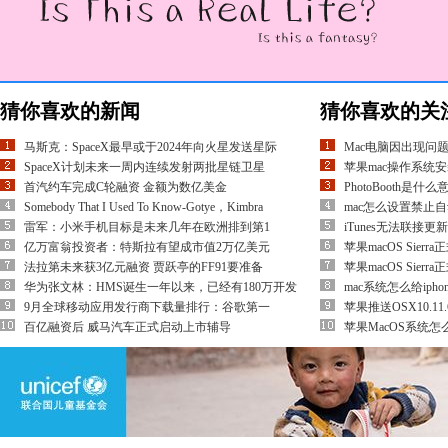
猜你喜欢的新闻
猜你喜欢的关
马斯克：SpaceX最早或于2024年向火星发送星际
Mac电脑因出现问
SpaceX计划未来一周内连续发射两批星链卫星
苹果mac操作系统
首汽约车完成C轮融资 金额为数亿美金
PhotoBooth是什
Somebody That I Used To Know-Gotye，Kimbra
mac怎么设置禁止自
雷军：小米手机目标是未来几年在欧洲排到第1
iTunes无法联接更新
亿万富翁投资者：特斯拉有望成市值2万亿美元
苹果macOS Sier
法拉第未来获3亿元融资 贾跃亭的FF91要准备
苹果macOS Sier
华为张文林：HMS诞生一年以来，已经有180万开发
mac系统怎么给iphon
9月全球移动应用发行商下载量排行：谷歌第一
苹果推送OSX10.11.6
百亿融资后 威马汽车正式启动上市辅导
苹果MacOS系统