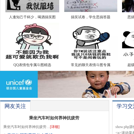
人逢知己千杯少，喝酒搞笑图
搞笑试卷，学生恶搞答题
恶
QQ表情包专属斗图精选
常见的聊天表情斗图专属
超
网友关注
学习交
乘坐汽车时如何养神抗疲劳
乘坐汽车时如何养神抗疲劳…
[详细]
show.php源代码
<p>滚动