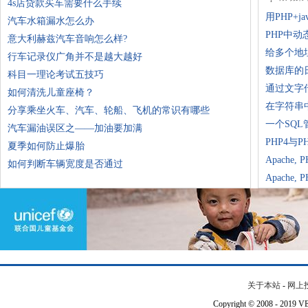
4s店贷款买车需要什么手续
用PHP+
汽车水箱漏水怎么办
PHP中动
意大利赫兹汽车音响怎么样?
给多个地
行车记录仪广角并不是越大越好
数据库的
科目一理论考试五技巧
通过文字
如何清洗儿童座椅？
在字符串
分享乘坐火车、汽车、轮船、飞机的常识有哪些
一个SQL
汽车漏油误区之——加油要加满
PHP4与
夏季如何防止爆胎
Apache,
如何判断车辆宽度是否通过
Apache,
关于本站
-
网上
Copyright © 2008 - 201