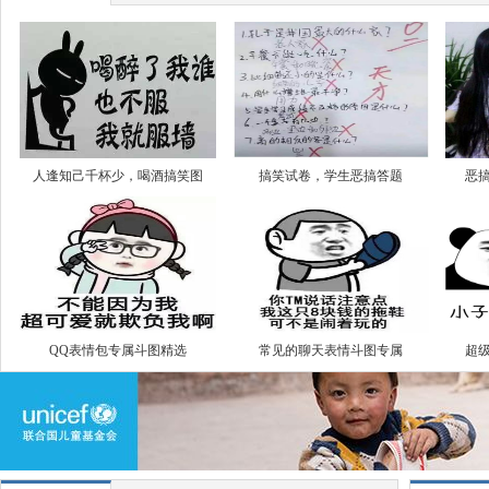
人逢知己千杯少，喝酒搞笑图
搞笑试卷，学生恶搞答题
恶
QQ表情包专属斗图精选
常见的聊天表情斗图专属
超