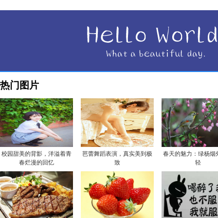
热门图片
校园甜美的背影，洋溢着青
芭蕾舞蹈表演，真实美到极
春天的魅力：绿杨烟
春烂漫的回忆
致
轻