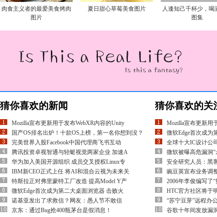
肉食主义者的最爱美食烤肉
夏日甜心草莓美食图片
人逢知己千杯少，喝
图片
图集
猜你喜欢的新闻
猜你喜欢的关
Mozilla宣布更新用于发布WebXR内容的Unity
Mozilla宣布更新用
国产OS排名出炉！十款OS上榜，第一名你想到没？
微软Edge首次成
完美世界入股Facebook中国代理商飞书互动
全球十大IC设计公
腾讯投资卓视智通与轻蜓视觉两家企业 加速A
微软被曝高危漏洞“
华为加入美国开源组织 成员交叉授权Linux专
安全研究人员：黑客
IBM新CEO正式上任 将AI和混合云视为未来关
豌豆荚宣布业务调整
特斯拉正对弗里蒙特工厂改造 提高Model Y产
2006年李俊编写了
微软Edge首次成为第二大桌面浏览器 击败火
HTC官方社区将于明
诺基亚发出了求救信？网友：愚人节不敢信
“苏宁豆芽”远程办
京东：通过Bug抢400瓶茅台是假消息！
谷歌十年间发放漏洞