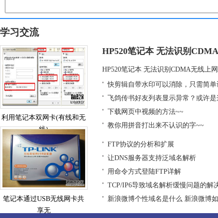
学习交流
HP520笔记本 无法识别CD
HP520笔记本 无法识别CDMA无线上网
快剪辑自带水印可以消除，只需简单
飞鸽传书好友列表显示异常？或许是
下载网页中视频的方法~~
利用笔记本双网卡(有线和无
教你用拼音打出来不认识的字~~
线)
FTP协议的分析和扩展
让DNS服务器支持泛域名解析
用命令方式登陆FTP详解
TCP/IP6导致域名解析缓慢问题的解
笔记本通过USB无线网卡共
新浪微博个性域名是什么 新浪微博
享无