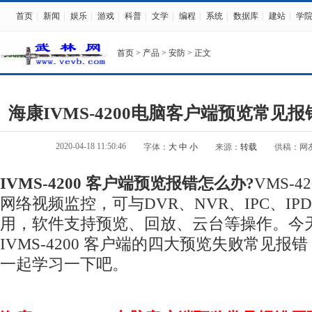
首页
|
新闻
|
娱乐
|
游戏
|
科普
|
文学
|
编程
|
系统
|
数据库
|
建站
|
学
首页
>
产品
>
安防
> 正文
海康IVMS-4200电脑客户端预览常见
2020-04-18 11:50:46
字体：
大
中
小
来源：
转载
供稿：网
IVMS-4200 客户端预览报错怎么办?
VMS-4
网络视频监控，可与DVR、NVR、IPC、IP
用，软件支持预览、回放、云台等操作。今
IVMS-4200 客户端的四大预览失败常见
一起学习一下吧。