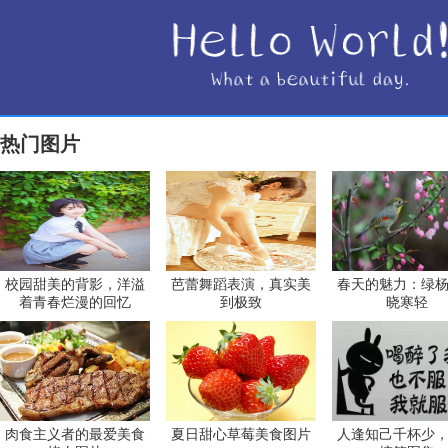
热门图片
校园甜美的背影，洋溢
芭蕾舞蹈表演，真实美
春天的魅力：绿
着青春烂漫的回忆
到极致
晓寒轻
肉食主义者的最爱美食
夏日甜心草莓美食图片
人逢知己千杯少