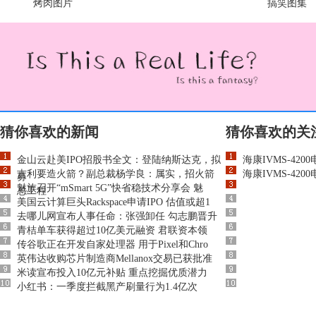
烤肉图片
搞笑图集
猜你喜欢的新闻
猜你喜欢的关
金山云赴美IPO招股书全文：登陆纳斯达克，拟
海康IVMS-42
吉利要造火箭？副总裁杨学良：属实，招火箭
海康IVMS-4
募
魅族召开“mSmart 5G”快省稳技术分享会 魅
总工程
美国云计算巨头Rackspace申请IPO 估值或超1
去哪儿网宣布人事任命：张强卸任 勾志鹏晋升
青桔单车获得超过10亿美元融资 君联资本领
传谷歌正在开发自家处理器 用于Pixel和Chro
英伟达收购芯片制造商Mellanox交易已获批准
米读宣布投入10亿元补贴 重点挖掘优质潜力
小红书：一季度拦截黑产刷量行为1.4亿次