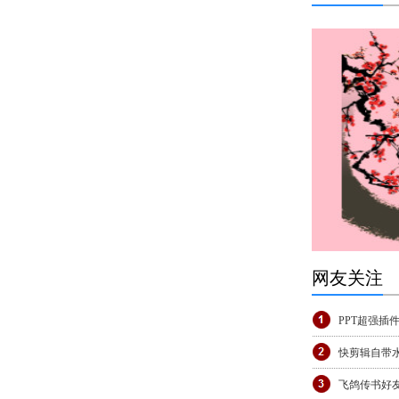
网友关注
PPT超强插
快剪辑自带
飞鸽传书好