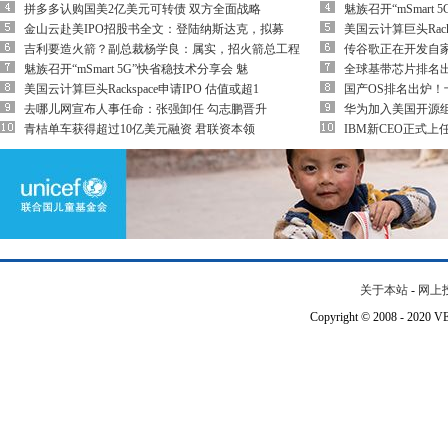
拼多多认购国美2亿美元可转债 双方全面战略
魅族召开“mSmart
金山云赴美IPO招股书全文：登陆纳斯达克，拟募
美国云计算巨头Rack
吉利要造火箭？副总裁杨学良：属实，招火箭总工程
传谷歌正在开发自家处理
魅族召开“mSmart 5G”快省稳技术分享会 魅
全球基带芯片排名
美国云计算巨头Rackspace申请IPO 估值或超1
国产OS排名出炉！
去哪儿网宣布人事任命：张强卸任 勾志鹏晋升
华为加入美国开源组织
青桔单车获得超过10亿美元融资 君联资本领
IBM新CEO正式上
关于本站
-
网上
Copyright © 2008 - 202