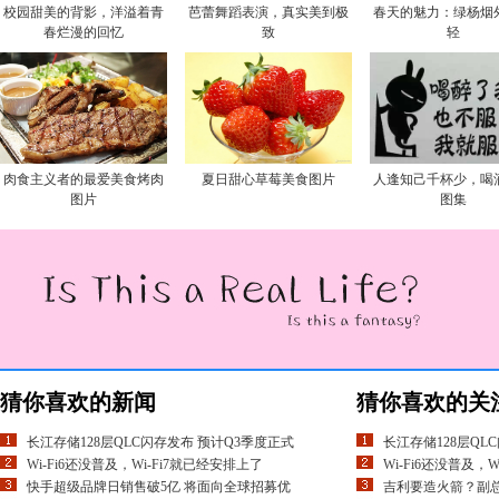
校园甜美的背影，洋溢着青
芭蕾舞蹈表演，真实美到极
春天的魅力：绿杨烟
春烂漫的回忆
致
轻
肉食主义者的最爱美食烤肉
夏日甜心草莓美食图片
人逢知己千杯少，喝
图片
图集
猜你喜欢的新闻
猜你喜欢的关
长江存储128层QLC闪存发布 预计Q3季度正式
长江存储128层QL
Wi-Fi6还没普及，Wi-Fi7就已经安排上了
Wi-Fi6还没普及，
快手超级品牌日销售破5亿 将面向全球招募优
吉利要造火箭？副