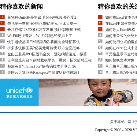
猜你喜欢的新闻
猜你喜欢的关
新物种Quibi备受争议:看6分钟视频,要忍受2
如何将Excel文本合
奈飞第一季度净利润7.09亿美元 同比大增一
在Excel中如何制
长江存储128层QLC闪存发布 预计Q3季度正式
如何导人Excel表格
Wi-Fi6还没普及，Wi-Fi7就已经安排上了
如何用公式的做绝
快手超级品牌日销售破5亿 将面向全球招募优
如何使用公式的混
拼多多认购国美2亿美元可转债 双方全面战略
如何在excel公式
金山云赴美IPO招股书全文：登陆纳斯达克，拟募
单元格显示不全时
吉利要造火箭？副总裁杨学良：属实，招火箭总工程
如何替换文本对象
魅族召开“mSmart 5G”快省稳技术分享会 魅
单元格单元格出现“#D
美国云计算巨头Rackspace申请IPO 估值或超1
单元格出现“#NAM
关于本站
-
网上
Copyright © 2008 - 202