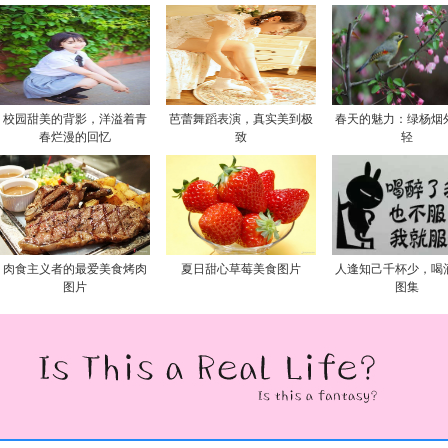
校园甜美的背影，洋溢着青
芭蕾舞蹈表演，真实美到极
春天的魅力：绿杨烟
春烂漫的回忆
致
轻
肉食主义者的最爱美食烤肉
夏日甜心草莓美食图片
人逢知己千杯少，喝
图片
图集