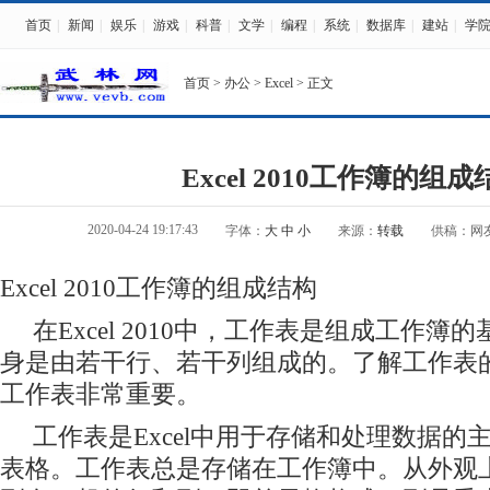
首页
|
新闻
|
娱乐
|
游戏
|
科普
|
文学
|
编程
|
系统
|
数据库
|
建站
|
学
首页
>
办公
>
Excel
> 正文
Excel 2010工作簿的组
2020-04-24 19:17:43
字体：
大
中
小
来源：
转载
供稿：网
Excel 2010工作簿的组成结构
在Excel 2010中，工作表是组成工作簿
身是由若干行、若干列组成的。了解工作表
工作表非常重要。
工作表是Excel中用于存储和处理数据的
表格。工作表总是存储在工作簿中。从外观