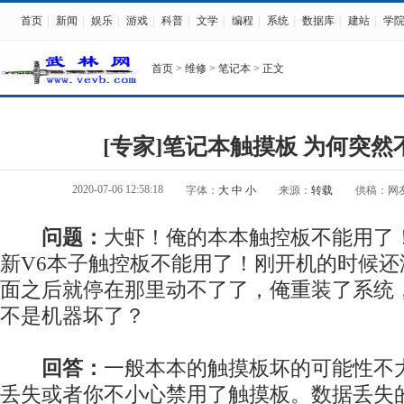
首页
|
新闻
|
娱乐
|
游戏
|
科普
|
文学
|
编程
|
系统
|
数据库
|
建站
|
学
首页
>
维修
>
笔记本
> 正文
[专家]笔记本触摸板 为何突然
2020-07-06 12:58:18
字体：
大
中
小
来源：
转载
供稿：网
问题：
大虾！俺的本本触控板不能用了
新V6本子触控板不能用了！刚开机的时候
面之后就停在那里动不了了，俺重装了系统
不是机器坏了？
回答：
一般本本的触摸板坏的可能性不
丢失或者你不小心禁用了触摸板。数据丢失