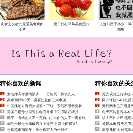
肉食主义者的最爱美食烤肉
夏日甜心草莓美食图片
人逢知己千杯少，喝
图片
图集
猜你喜欢的新闻
猜你喜欢的关
女老师高考激情演讲：一分能灭一操场的人
无光软驱进行本机Gh
高考倒计时2天！需要注意的三大事项
同方锋锐K411机
中国移动对资费大调整：下线一系列不限量套餐
无线网卡已开启且
完美日记母公司逸仙电商寻求IPO 拟融资4到5
冬天不能忽视本本的
郭宇：有钱的人不一定自由，自由的人不一定有钱
求人不如求己 笔记
华为全球最大旗舰店在上海开业 营业面积近5
笔记本重启 死机五
永辉超市20周年：致永辉家人的一封信
教您几招 对付笔记