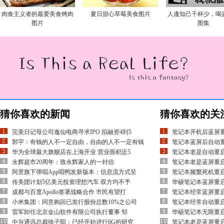
肉食主义者的最爱美食烤肉
夏日甜心草莓美食图片
人逢知己千杯少，喝
图片
图集
猜你喜欢的新闻
猜你喜欢的关
完美日记母公司逸仙电商寻求IPO 拟融资4到5
笔记本开机后蓝屏
郭宇：有钱的人不一定自由，自由的人不一定有钱
笔记本蓝屏后自动
华为全球最大旗舰店在上海开业 营业面积近5
笔记本老是自动重
永辉超市20周年：致永辉家人的一封信
笔记本老是蓝屏重
阿里旗下弹唱App唱鸭发新版本：信息流方式呈
笔记本频繁死机重
传美团计划5亿美元投资理想汽车 双方均不予
华硕笔记本蓝屏重
成都与百度Apollo签署战略合作 市民有望打
笔记本经常蓝屏重
小米集团：同意购回已发行股份总数10%之公司
笔记本经常自动重
雷军卸任北京金山软件有限公司执行董事 邹
华硕笔记本无限重
中兴通讯总裁徐子阳：已经开始进行6G的研究
笔记本老是蓝屏重