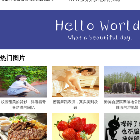
热门图片
校园甜美的背影，洋溢着青
芭蕾舞蹈表演，真实美到极
游览合肥滨湖湿地公园
春烂漫的回忆
致
胜收的湿地景