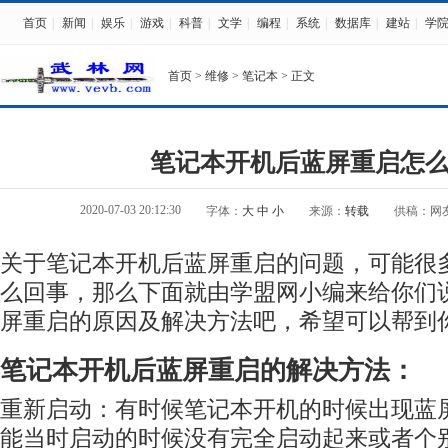
首页
|
新闻
|
娱乐
|
游戏
|
科普
|
文学
|
编程
|
系统
|
数据库
|
建站
|
学
首页
>
维修
>
笔记本
> 正文
笔记本开机后蓝屏重启怎
2020-07-03 20:12:30
字体：
大
中
小
来源：
转载
供稿：网
关于笔记本开机后蓝屏重启的问题，可能很
么回事，那么下面就由学盟网小编来给你们
屏重启的原因及解决方法吧，希望可以帮到你
笔记本开机后蓝屏重启的解决方法：
重新启动：有时候笔记本开机的时候出现蓝
能当时启动的时候没有完全启动起来或者个