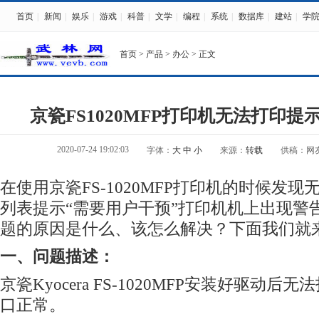
首页
|
新闻
|
娱乐
|
游戏
|
科普
|
文学
|
编程
|
系统
|
数据库
|
建站
|
学
首页
>
产品
>
办公
> 正文
京瓷FS1020MFP打印机无法打印提
2020-07-24 19:02:03
字体：
大
中
小
来源：
转载
供稿：网
在使用京瓷FS-1020MFP打印机的时候发
列表提示“需要用户干预”打印机机上出现警告 
题的原因是什么、该怎么解决？下面我们就
一、问题描述：
京瓷Kyocera FS-1020MFP安装好驱动
口正常。