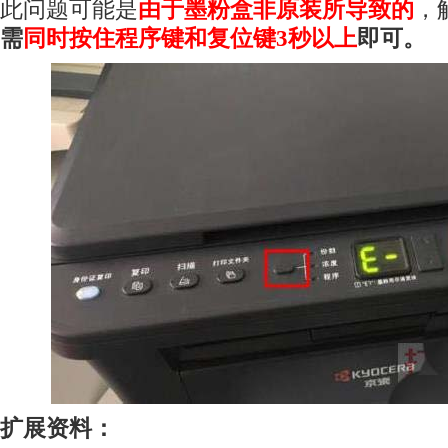
此问题可能是
由于墨粉盒非原装所导致的
，
需
同时按住程序键和复位键3秒以上
即可。
扩展资料：