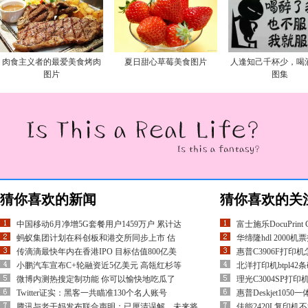
肉食主义者的最爱美食烤肉
夏日甜心草莓美食图片
人逢知己千杯少，喝
图片
图集
猜你喜欢的新闻
猜你喜欢的关
中国移动6月净增5G套餐用户1459万户 累计达
富士施乐DocuPrin
蚂蚁集团计划在科创板和港交所同步上市 估
华缔隆hdl 200
传滴滴最快年内在香港IPO 目标估值800亿美
惠普C3906F打印
小鹏汽车宣布C+轮融资近5亿美元 高瓴红杉等
北洋打印机btpl4
微博内测热搜定制功能 你可以愉快地吃瓜了
理光C3004SP打
Twitter证实：黑客一共瞄准130个名人账号
惠普Deskjet105
腾讯与老干妈发布联合声明：已厘清误解，未来将
佳能2420L复印机