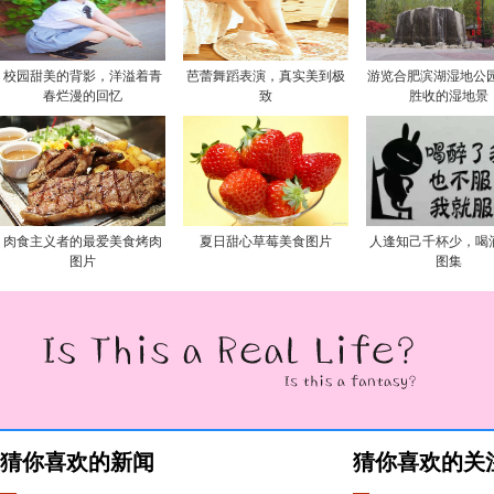
校园甜美的背影，洋溢着青
芭蕾舞蹈表演，真实美到极
游览合肥滨湖湿地公园
春烂漫的回忆
致
胜收的湿地景
肉食主义者的最爱美食烤肉
夏日甜心草莓美食图片
人逢知己千杯少，喝
图片
图集
猜你喜欢的新闻
猜你喜欢的关