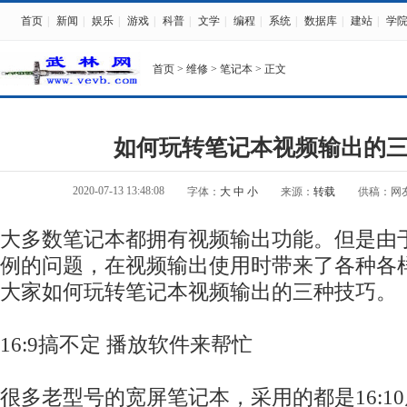
首页
|
新闻
|
娱乐
|
游戏
|
科普
|
文学
|
编程
|
系统
|
数据库
|
建站
|
学
首页
>
维修
>
笔记本
> 正文
如何玩转笔记本视频输出的
2020-07-13 13:48:08
字体：
大
中
小
来源：
转载
供稿：网
大多数笔记本都拥有视频输出功能。但是由
例的问题，在视频输出使用时带来了各种各
大家如何玩转笔记本视频输出的三种技巧。
16:9搞不定 播放软件来帮忙
很多老型号的宽屏笔记本，采用的都是16:1