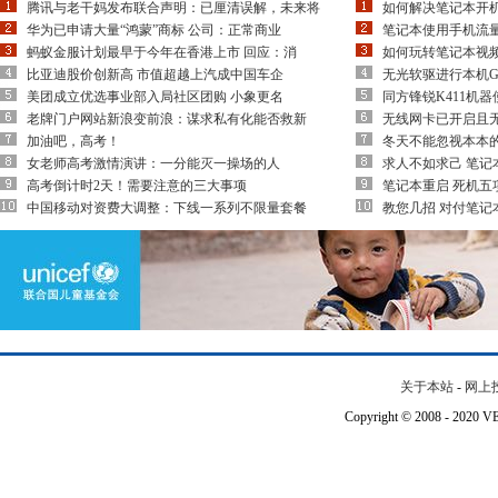
腾讯与老干妈发布联合声明：已厘清误解，未来将
如何解决笔记本开机提示er
华为已申请大量“鸿蒙”商标 公司：正常商业
笔记本使用手机流
蚂蚁金服计划最早于今年在香港上市 回应：消
如何玩转笔记本视
比亚迪股价创新高 市值超越上汽成中国车企
无光软驱进行本机Gh
美团成立优选事业部入局社区团购 小象更名
同方锋锐K411机
老牌门户网站新浪变前浪：谋求私有化能否救新
无线网卡已开启且
加油吧，高考！
冬天不能忽视本本的
女老师高考激情演讲：一分能灭一操场的人
求人不如求己 笔记
高考倒计时2天！需要注意的三大事项
笔记本重启 死机五
中国移动对资费大调整：下线一系列不限量套餐
教您几招 对付笔记
关于本站
-
网上
Copyright © 2008 - 202